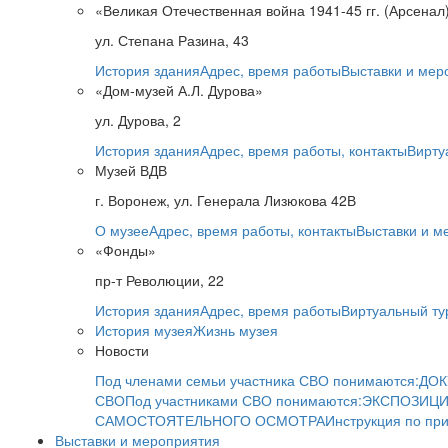
«Великая Отечественная война 1941-45 гг. (Арсенал
ул. Степана Разина, 43
История здания
Адрес, время работы
Выставки и мер
«Дом-музей А.Л. Дурова»
ул. Дурова, 2
История здания
Адрес, время работы, контакты
Вирту
Музей ВДВ
г. Воронеж, ул. Генерала Лизюкова 42В
О музее
Адрес, время работы, контакты
Выставки и м
«Фонды»
пр-т Революции, 22
История здания
Адрес, время работы
Виртуальный ту
История музея
Жизнь музея
Новости
Под членами семьи участника СВО понимаются:
ДОК
СВО
Под участниками СВО понимаются:
ЭКСПОЗИЦИ
САМОСТОЯТЕЛЬНОГО ОСМОТРА
Инструкция по пр
Выставки и мероприятия