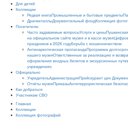
Для детей
Коллекции
Редкая книга
Промышленные и бытовые предметы
Па
Драгметаллы
Документальный фонд
Коллекция фото
Посетителю
Часто задаваемые вопросы
Услуги и цены
Пушкинская
на официальном сайте музея и в кассе музея
Цифров
праздников в 2026 году
Борьба с мошенничеством
Антинаркотическая пропаганда
Программа долгосро
нашего музея
Ответственные за реализацию и возвра
оформления входных билетов и экскурсионных путе
учреждениях
Официально
Учредитель
Администрация
Прейскурант цен
Докумен
Отчёты музея
Приказы
Антитеррористическая безопа
Как добраться
Участникам СВО
Главная
Коллекции
Коллекция фотографий