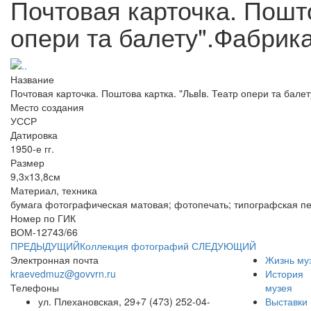
Почтовая карточка. Пошто
опери та балету".Фабрика
Название
Почтовая карточка. Поштова картка. "ЛьвIв. Театр опери та бале
Место создания
УССР
Датировка
1950-е гг.
Размер
9,3х13,8см
Материал, техника
бумага фотографическая матовая; фотопечать; типографская пе
Номер по ГИК
ВОМ-12743/66
ПРЕДЫДУЩИЙ
Коллекция фотографий
СЛЕДУЮЩИЙ
Электронная почта
Жизнь му
kraevedmuz@govvrn.ru
История
Телефоны
музея
ул. Плехановская, 29
+7 (473) 252-04-
Выставки 