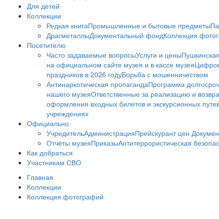
Для детей
Коллекции
Редкая книга
Промышленные и бытовые предметы
Па
Драгметаллы
Документальный фонд
Коллекция фото
Посетителю
Часто задаваемые вопросы
Услуги и цены
Пушкинская
на официальном сайте музея и в кассе музея
Цифров
праздников в 2026 году
Борьба с мошенничеством
Антинаркотическая пропаганда
Программа долгосро
нашего музея
Ответственные за реализацию и возвра
оформления входных билетов и экскурсионных путе
учреждениях
Официально
Учредитель
Администрация
Прейскурант цен
Докумен
Отчёты музея
Приказы
Антитеррористическая безопа
Как добраться
Участникам СВО
Главная
Коллекции
Коллекция фотографий