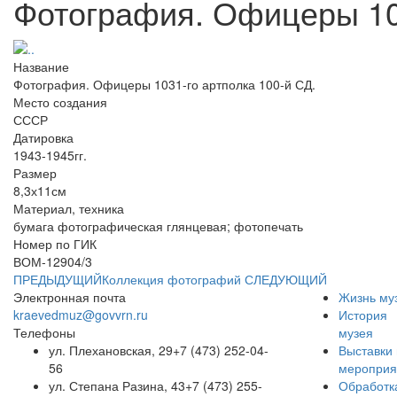
Фотография. Офицеры 103
Название
Фотография. Офицеры 1031-го артполка 100-й СД.
Место создания
СССР
Датировка
1943-1945гг.
Размер
8,3х11см
Материал, техника
бумага фотографическая глянцевая; фотопечать
Номер по ГИК
ВОМ-12904/3
ПРЕДЫДУЩИЙ
Коллекция фотографий
СЛЕДУЮЩИЙ
Электронная почта
Жизнь му
kraevedmuz@govvrn.ru
История
Телефоны
музея
ул. Плехановская, 29
+7 (473) 252-04-
Выставки 
56
мероприя
ул. Степана Разина, 43
+7 (473) 255-
Обработк