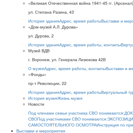
«Великая Отечественная война 1941-45 гг. (Арсенал
ул. Степана Разина, 43
История здания
Адрес, время работы
Выставки и мер
«Дом-музей А.Л. Дурова»
ул. Дурова, 2
История здания
Адрес, время работы, контакты
Вирту
Музей ВДВ
г. Воронеж, ул. Генерала Лизюкова 42В
О музее
Адрес, время работы, контакты
Выставки и м
«Фонды»
пр-т Революции, 22
История здания
Адрес, время работы
Виртуальный ту
История музея
Жизнь музея
Новости
Под членами семьи участника СВО понимаются:
ДОК
СВО
Под участниками СВО понимаются:
ЭКСПОЗИЦИ
САМОСТОЯТЕЛЬНОГО ОСМОТРА
Инструкция по пр
Выставки и мероприятия