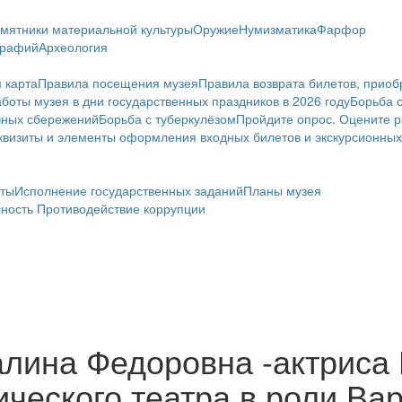
мятники материальной культуры
Оружие
Нумизматика
Фарфор
графий
Археология
 карта
Правила посещения музея
Правила возврата билетов, приоб
боты музея в дни государственных праздников в 2026 году
Борьба 
чных сбережений
Борьба с туберкулёзом
Пройдите опрос. Оцените р
визиты и элементы оформления входных билетов и экскурсионных
ты
Исполнение государственных заданий
Планы музея
сность
Противодействие коррупции
алина Федоровна -актриса
ческого театра в роли Вар