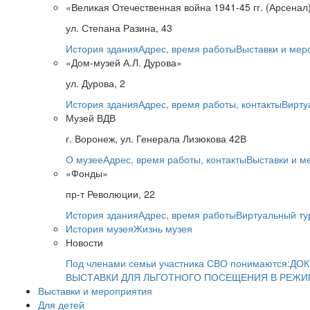
«Великая Отечественная война 1941-45 гг. (Арсенал
ул. Степана Разина, 43
История здания
Адрес, время работы
Выставки и мер
«Дом-музей А.Л. Дурова»
ул. Дурова, 2
История здания
Адрес, время работы, контакты
Вирту
Музей ВДВ
г. Воронеж, ул. Генерала Лизюкова 42В
О музее
Адрес, время работы, контакты
Выставки и м
«Фонды»
пр-т Революции, 22
История здания
Адрес, время работы
Виртуальный ту
История музея
Жизнь музея
Новости
Под членами семьи участника СВО понимаются:
ДОК
ВЫСТАВКИ ДЛЯ ЛЬГОТНОГО ПОСЕЩЕНИЯ В РЕЖ
Выставки и мероприятия
Для детей