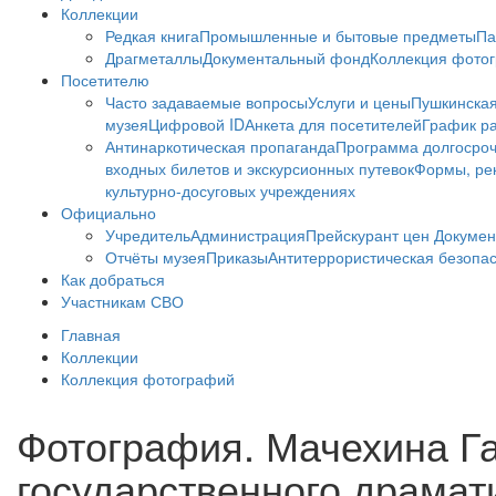
Коллекции
Редкая книга
Промышленные и бытовые предметы
Па
Драгметаллы
Документальный фонд
Коллекция фото
Посетителю
Часто задаваемые вопросы
Услуги и цены
Пушкинская
музея
Цифровой ID
Анкета для посетителей
График ра
Антинаркотическая пропаганда
Программа долгосро
входных билетов и экскурсионных путевок
Формы, рек
культурно-досуговых учреждениях
Официально
Учредитель
Администрация
Прейскурант цен
Докумен
Отчёты музея
Приказы
Антитеррористическая безопа
Как добраться
Участникам СВО
Главная
Коллекции
Коллекция фотографий
Фотография. Мачехина Г
государственного драмати