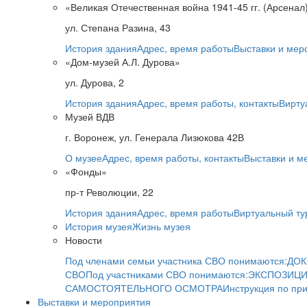
«Великая Отечественная война 1941-45 гг. (Арсенал
ул. Степана Разина, 43
История здания
Адрес, время работы
Выставки и мер
«Дом-музей А.Л. Дурова»
ул. Дурова, 2
История здания
Адрес, время работы, контакты
Вирту
Музей ВДВ
г. Воронеж, ул. Генерала Лизюкова 42В
О музее
Адрес, время работы, контакты
Выставки и м
«Фонды»
пр-т Революции, 22
История здания
Адрес, время работы
Виртуальный ту
История музея
Жизнь музея
Новости
Под членами семьи участника СВО понимаются:
ДОК
СВО
Под участниками СВО понимаются:
ЭКСПОЗИЦИ
САМОСТОЯТЕЛЬНОГО ОСМОТРА
Инструкция по пр
Выставки и мероприятия