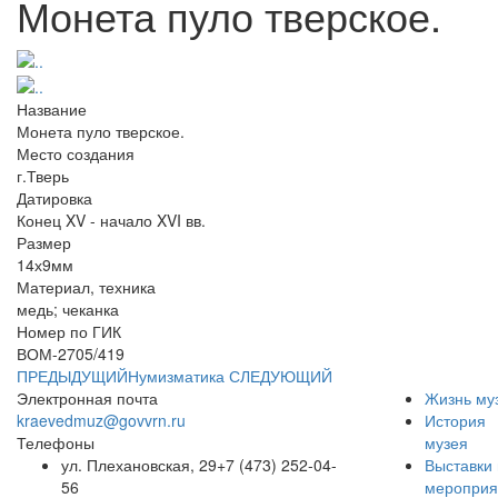
Монета пуло тверское.
Название
Монета пуло тверское.
Место создания
г.Тверь
Датировка
Конец XV - начало XVI вв.
Размер
14х9мм
Материал, техника
медь; чеканка
Номер по ГИК
ВОМ-2705/419
ПРЕДЫДУЩИЙ
Нумизматика
СЛЕДУЮЩИЙ
Электронная почта
Жизнь му
kraevedmuz@govvrn.ru
История
Телефоны
музея
ул. Плехановская, 29
+7 (473) 252-04-
Выставки 
56
мероприя