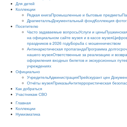
Для детей
Коллекции
Редкая книга
Промышленные и бытовые предметы
Па
Драгметаллы
Документальный фонд
Коллекция фото
Посетителю
Часто задаваемые вопросы
Услуги и цены
Пушкинская
на официальном сайте музея и в кассе музея
Цифров
праздников в 2026 году
Борьба с мошенничеством
Антинаркотическая пропаганда
Программа долгосро
нашего музея
Ответственные за реализацию и возвра
оформления входных билетов и экскурсионных путе
учреждениях
Официально
Учредитель
Администрация
Прейскурант цен
Докумен
Отчёты музея
Приказы
Антитеррористическая безопа
Как добраться
Участникам СВО
Главная
Коллекции
Нумизматика