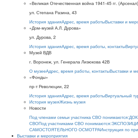
«Великая Отечественная война 1941-45 гг. (Арсенал
ул. Степана Разина, 43
История здания
Адрес, время работы
Выставки и мер
«Дом-музей А.Л. Дурова»
ул. Дурова, 2
История здания
Адрес, время работы, контакты
Вирту
Музей ВДВ
г. Воронеж, ул. Генерала Лизюкова 42В
О музее
Адрес, время работы, контакты
Выставки и м
«Фонды»
пр-т Революции, 22
История здания
Адрес, время работы
Виртуальный ту
История музея
Жизнь музея
Новости
Под членами семьи участника СВО понимаются:
ДОК
СВО
Под участниками СВО понимаются:
ЭКСПОЗИЦИ
САМОСТОЯТЕЛЬНОГО ОСМОТРА
Инструкция по пр
Выставки и мероприятия