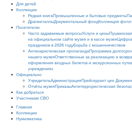
Для детей
Коллекции
Редкая книга
Промышленные и бытовые предметы
Па
Драгметаллы
Документальный фонд
Коллекция фото
Посетителю
Часто задаваемые вопросы
Услуги и цены
Пушкинская
на официальном сайте музея и в кассе музея
Цифров
праздников в 2026 году
Борьба с мошенничеством
Антинаркотическая пропаганда
Программа долгосро
нашего музея
Ответственные за реализацию и возвра
оформления входных билетов и экскурсионных путе
учреждениях
Официально
Учредитель
Администрация
Прейскурант цен
Докумен
Отчёты музея
Приказы
Антитеррористическая безопа
Как добраться
Участникам СВО
Главная
Коллекции
Нумизматика