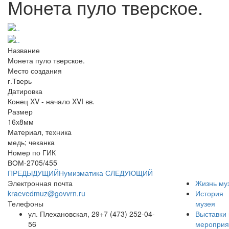
Монета пуло тверское.
Название
Монета пуло тверское.
Место создания
г.Тверь
Датировка
Конец XV - начало XVI вв.
Размер
16х8мм
Материал, техника
медь; чеканка
Номер по ГИК
ВОМ-2705/455
ПРЕДЫДУЩИЙ
Нумизматика
СЛЕДУЮЩИЙ
Электронная почта
Жизнь му
kraevedmuz@govvrn.ru
История
Телефоны
музея
ул. Плехановская, 29
+7 (473) 252-04-
Выставки 
56
мероприя