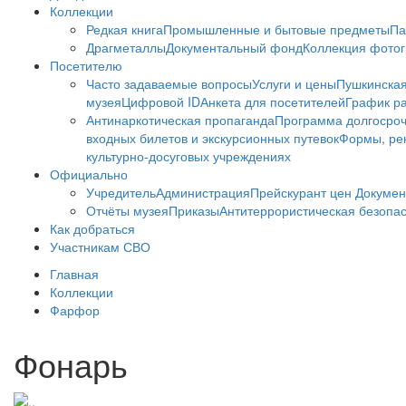
Коллекции
Редкая книга
Промышленные и бытовые предметы
Па
Драгметаллы
Документальный фонд
Коллекция фото
Посетителю
Часто задаваемые вопросы
Услуги и цены
Пушкинская
музея
Цифровой ID
Анкета для посетителей
График ра
Антинаркотическая пропаганда
Программа долгосро
входных билетов и экскурсионных путевок
Формы, рек
культурно-досуговых учреждениях
Официально
Учредитель
Администрация
Прейскурант цен
Докумен
Отчёты музея
Приказы
Антитеррористическая безопа
Как добраться
Участникам СВО
Главная
Коллекции
Фарфор
Фонарь