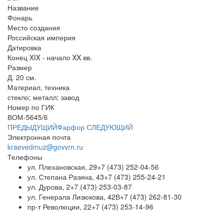
Название
Фонарь
Место создания
Российская империя
Датировка
Конец XIX - начало XX вв.
Размер
Д. 20 см.
Материал, техника
стекло; металл; завод
Номер по ГИК
ВОМ-5645/6
ПРЕДЫДУЩИЙ
Фарфор
СЛЕДУЮЩИЙ
Электронная почта
kraevedmuz@govvrn.ru
Телефоны
ул. Плехановская, 29
+7 (473) 252-04-56
ул. Степана Разина, 43
+7 (473) 255-24-21
ул. Дурова, 2
+7 (473) 253-03-87
ул. Генерала Лизюкова, 42В
+7 (473) 262-81-30
пр-т Революции, 22
+7 (473) 253-14-96