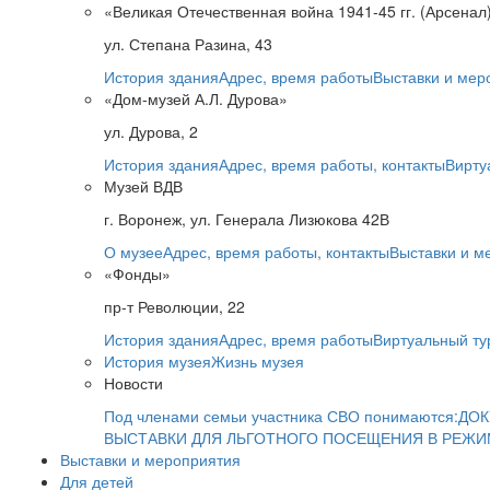
«Великая Отечественная война 1941-45 гг. (Арсенал
ул. Степана Разина, 43
История здания
Адрес, время работы
Выставки и мер
«Дом-музей А.Л. Дурова»
ул. Дурова, 2
История здания
Адрес, время работы, контакты
Вирту
Музей ВДВ
г. Воронеж, ул. Генерала Лизюкова 42В
О музее
Адрес, время работы, контакты
Выставки и м
«Фонды»
пр-т Революции, 22
История здания
Адрес, время работы
Виртуальный ту
История музея
Жизнь музея
Новости
Под членами семьи участника СВО понимаются:
ДОК
ВЫСТАВКИ ДЛЯ ЛЬГОТНОГО ПОСЕЩЕНИЯ В РЕЖ
Выставки и мероприятия
Для детей