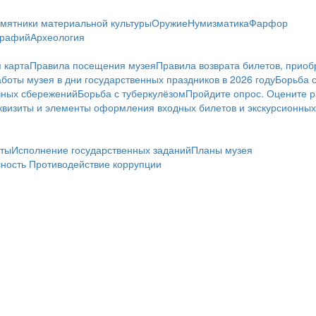
мятники материальной культуры
Оружие
Нумизматика
Фарфор
графий
Археология
 карта
Правила посещения музея
Правила возврата билетов, приоб
боты музея в дни государственных праздников в 2026 году
Борьба 
чных сбережений
Борьба с туберкулёзом
Пройдите опрос. Оцените р
визиты и элементы оформления входных билетов и экскурсионных
ты
Исполнение государственных заданий
Планы музея
сность
Противодействие коррупции