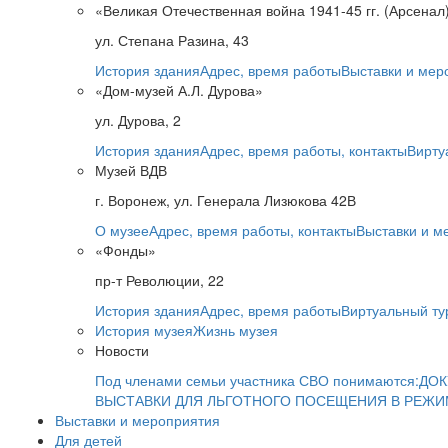
«Великая Отечественная война 1941-45 гг. (Арсенал
ул. Степана Разина, 43
История здания
Адрес, время работы
Выставки и мер
«Дом-музей А.Л. Дурова»
ул. Дурова, 2
История здания
Адрес, время работы, контакты
Вирту
Музей ВДВ
г. Воронеж, ул. Генерала Лизюкова 42В
О музее
Адрес, время работы, контакты
Выставки и м
«Фонды»
пр-т Революции, 22
История здания
Адрес, время работы
Виртуальный ту
История музея
Жизнь музея
Новости
Под членами семьи участника СВО понимаются:
ДОК
ВЫСТАВКИ ДЛЯ ЛЬГОТНОГО ПОСЕЩЕНИЯ В РЕЖ
Выставки и мероприятия
Для детей