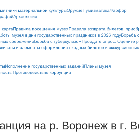
мятники материальной культуры
Оружие
Нумизматика
Фарфор
графий
Археология
 карта
Правила посещения музея
Правила возврата билетов, приоб
боты музея в дни государственных праздников в 2026 году
Борьба 
чных сбережений
Борьба с туберкулёзом
Пройдите опрос. Оцените р
визиты и элементы оформления входных билетов и экскурсионных
ты
Исполнение государственных заданий
Планы музея
сность
Противодействие коррупции
нция на р. Воронеж в г. Во