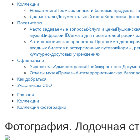
Коллекции
Редкая книга
Промышленные и бытовые предметы
Па
Драгметаллы
Документальный фонд
Коллекция фото
Посетителю
Часто задаваемые вопросы
Услуги и цены
Пушкинская
музея
Цифровой ID
Анкета для посетителей
График ра
Антинаркотическая пропаганда
Программа долгосро
входных билетов и экскурсионных путевок
Формы, рек
культурно-досуговых учреждениях
Официально
Учредитель
Администрация
Прейскурант цен
Докумен
Отчёты музея
Приказы
Антитеррористическая безопа
Как добраться
Участникам СВО
Главная
Коллекции
Коллекция фотографий
Фотография. Лодочная ста