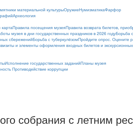
мятники материальной культуры
Оружие
Нумизматика
Фарфор
графий
Археология
 карта
Правила посещения музея
Правила возврата билетов, приоб
боты музея в дни государственных праздников в 2026 году
Борьба 
чных сбережений
Борьба с туберкулёзом
Пройдите опрос. Оцените р
визиты и элементы оформления входных билетов и экскурсионных
ты
Исполнение государственных заданий
Планы музея
сность
Противодействие коррупции
го собрания с летним рес