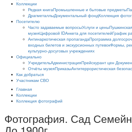
Коллекции
Редкая книга
Промышленные и бытовые предметы
Па
Драгметаллы
Документальный фонд
Коллекция фото
Посетителю
Часто задаваемые вопросы
Услуги и цены
Пушкинская
музея
Цифровой ID
Анкета для посетителей
График ра
Антинаркотическая пропаганда
Программа долгосро
входных билетов и экскурсионных путевок
Формы, рек
культурно-досуговых учреждениях
Официально
Учредитель
Администрация
Прейскурант цен
Докумен
Отчёты музея
Приказы
Антитеррористическая безопа
Как добраться
Участникам СВО
Главная
Коллекции
Коллекция фотографий
Фотография. Сад Семейно
До 1900г.