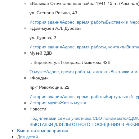
«Великая Отечественная война 1941-45 гг. (Арсенал
ул. Степана Разина, 43
История здания
Адрес, время работы
Выставки и мер
«Дом-музей А.Л. Дурова»
ул. Дурова, 2
История здания
Адрес, время работы, контакты
Вирту
Музей ВДВ
г. Воронеж, ул. Генерала Лизюкова 42В
О музее
Адрес, время работы, контакты
Выставки и м
«Фонды»
пр-т Революции, 22
История здания
Адрес, время работы
Виртуальный ту
История музея
Жизнь музея
Новости
Под членами семьи участника СВО понимаются:
ДОК
ВЫСТАВКИ ДЛЯ ЛЬГОТНОГО ПОСЕЩЕНИЯ В РЕЖ
Выставки и мероприятия
Для детей