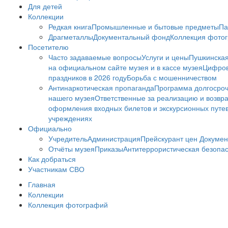
Для детей
Коллекции
Редкая книга
Промышленные и бытовые предметы
Па
Драгметаллы
Документальный фонд
Коллекция фото
Посетителю
Часто задаваемые вопросы
Услуги и цены
Пушкинская
на официальном сайте музея и в кассе музея
Цифров
праздников в 2026 году
Борьба с мошенничеством
Антинаркотическая пропаганда
Программа долгосро
нашего музея
Ответственные за реализацию и возвра
оформления входных билетов и экскурсионных путе
учреждениях
Официально
Учредитель
Администрация
Прейскурант цен
Докумен
Отчёты музея
Приказы
Антитеррористическая безопа
Как добраться
Участникам СВО
Главная
Коллекции
Коллекция фотографий