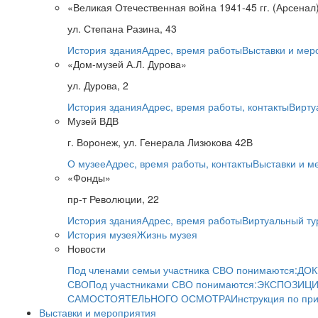
«Великая Отечественная война 1941-45 гг. (Арсенал
ул. Степана Разина, 43
История здания
Адрес, время работы
Выставки и мер
«Дом-музей А.Л. Дурова»
ул. Дурова, 2
История здания
Адрес, время работы, контакты
Вирту
Музей ВДВ
г. Воронеж, ул. Генерала Лизюкова 42В
О музее
Адрес, время работы, контакты
Выставки и м
«Фонды»
пр-т Революции, 22
История здания
Адрес, время работы
Виртуальный ту
История музея
Жизнь музея
Новости
Под членами семьи участника СВО понимаются:
ДОК
СВО
Под участниками СВО понимаются:
ЭКСПОЗИЦИ
САМОСТОЯТЕЛЬНОГО ОСМОТРА
Инструкция по пр
Выставки и мероприятия