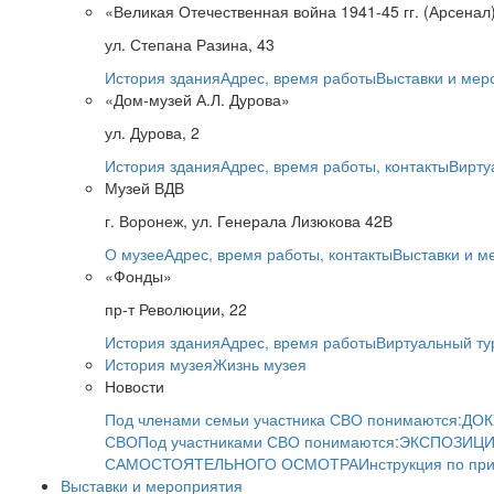
«Великая Отечественная война 1941-45 гг. (Арсенал
ул. Степана Разина, 43
История здания
Адрес, время работы
Выставки и мер
«Дом-музей А.Л. Дурова»
ул. Дурова, 2
История здания
Адрес, время работы, контакты
Вирту
Музей ВДВ
г. Воронеж, ул. Генерала Лизюкова 42В
О музее
Адрес, время работы, контакты
Выставки и м
«Фонды»
пр-т Революции, 22
История здания
Адрес, время работы
Виртуальный ту
История музея
Жизнь музея
Новости
Под членами семьи участника СВО понимаются:
ДОК
СВО
Под участниками СВО понимаются:
ЭКСПОЗИЦИ
САМОСТОЯТЕЛЬНОГО ОСМОТРА
Инструкция по пр
Выставки и мероприятия