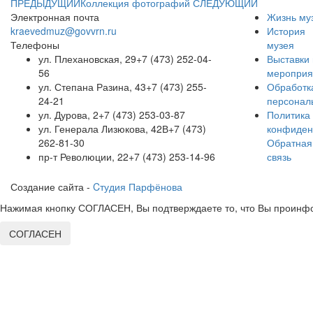
ПРЕДЫДУЩИЙ
Коллекция фотографий
СЛЕДУЮЩИЙ
Электронная почта
Жизнь му
kraevedmuz@govvrn.ru
История
Телефоны
музея
ул. Плехановская, 29
+7 (473) 252-04-
Выставки 
56
мероприя
ул. Степана Разина, 43
+7 (473) 255-
Обработк
24-21
персонал
ул. Дурова, 2
+7 (473) 253-03-87
Политика
ул. Генерала Лизюкова, 42В
+7 (473)
конфиден
262-81-30
Обратная
пр-т Революции, 22
+7 (473) 253-14-96
связь
Создание сайта -
Cтудия Парфёнова
Нажимая кнопку СОГЛАСЕН, Вы подтверждаете то, что Вы проинфо
СОГЛАСЕН