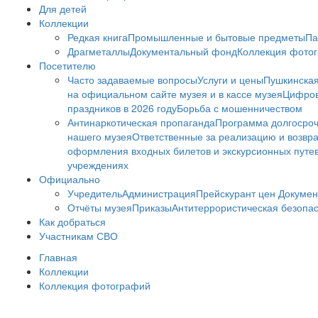
Для детей
Коллекции
Редкая книга
Промышленные и бытовые предметы
Па
Драгметаллы
Документальный фонд
Коллекция фото
Посетителю
Часто задаваемые вопросы
Услуги и цены
Пушкинская
на официальном сайте музея и в кассе музея
Цифров
праздников в 2026 году
Борьба с мошенничеством
Антинаркотическая пропаганда
Программа долгосро
нашего музея
Ответственные за реализацию и возвра
оформления входных билетов и экскурсионных путе
учреждениях
Официально
Учредитель
Администрация
Прейскурант цен
Докумен
Отчёты музея
Приказы
Антитеррористическая безопа
Как добраться
Участникам СВО
Главная
Коллекции
Коллекция фотографий