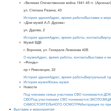
«Великая Отечественная война 1941-45 гг. (Арсенал
ул. Степана Разина, 43
История здания
Адрес, время работы
Выставки и мер
«Дом-музей А.Л. Дурова»
ул. Дурова, 2
История здания
Адрес, время работы, контакты
Вирту
Музей ВДВ
г. Воронеж, ул. Генерала Лизюкова 42В
О музее
Адрес, время работы, контакты
Выставки и м
«Фонды»
пр-т Революции, 22
История здания
Адрес, время работы
Виртуальный ту
История музея
Жизнь музея
Новости
Под членами семьи участника СВО понимаются:
ДОК
СВО
Под участниками СВО понимаются:
ЭКСПОЗИЦИ
САМОСТОЯТЕЛЬНОГО ОСМОТРА
Инструкция по пр
Выставки и мероприятия