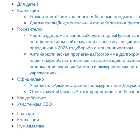
Для детей
Коллекции
Редкая книга
Промышленные и бытовые предметы
Па
Драгметаллы
Документальный фонд
Коллекция фото
Посетителю
Часто задаваемые вопросы
Услуги и цены
Пушкинская
на официальном сайте музея и в кассе музея
Цифров
праздников в 2026 году
Борьба с мошенничеством
Антинаркотическая пропаганда
Программа долгосро
нашего музея
Ответственные за реализацию и возвра
оформления входных билетов и экскурсионных путе
учреждениях
Официально
Учредитель
Администрация
Прейскурант цен
Докумен
Отчёты музея
Приказы
Антитеррористическая безопа
Как добраться
Участникам СВО
Главная
Коллекции
Нумизматика