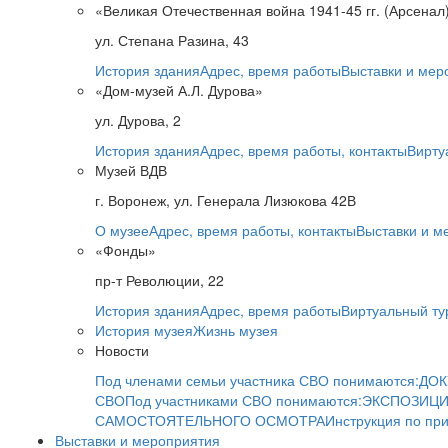
«Великая Отечественная война 1941-45 гг. (Арсенал
ул. Степана Разина, 43
История здания
Адрес, время работы
Выставки и мер
«Дом-музей А.Л. Дурова»
ул. Дурова, 2
История здания
Адрес, время работы, контакты
Вирту
Музей ВДВ
г. Воронеж, ул. Генерала Лизюкова 42В
О музее
Адрес, время работы, контакты
Выставки и м
«Фонды»
пр-т Революции, 22
История здания
Адрес, время работы
Виртуальный ту
История музея
Жизнь музея
Новости
Под членами семьи участника СВО понимаются:
ДОК
СВО
Под участниками СВО понимаются:
ЭКСПОЗИЦИ
САМОСТОЯТЕЛЬНОГО ОСМОТРА
Инструкция по пр
Выставки и мероприятия