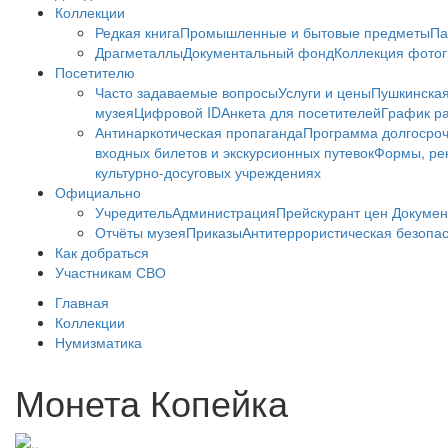
Коллекции
Редкая книга
Промышленные и бытовые предметы
Па
Драгметаллы
Документальный фонд
Коллекция фото
Посетителю
Часто задаваемые вопросы
Услуги и цены
Пушкинская
музея
Цифровой ID
Анкета для посетителей
График ра
Антинаркотическая пропаганда
Программа долгосро
входных билетов и экскурсионных путевок
Формы, рек
культурно-досуговых учреждениях
Официально
Учредитель
Администрация
Прейскурант цен
Докумен
Отчёты музея
Приказы
Антитеррористическая безопа
Как добраться
Участникам СВО
Главная
Коллекции
Нумизматика
Монета Копейка