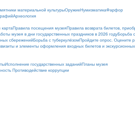
мятники материальной культуры
Оружие
Нумизматика
Фарфор
графий
Археология
 карта
Правила посещения музея
Правила возврата билетов, приоб
боты музея в дни государственных праздников в 2026 году
Борьба 
чных сбережений
Борьба с туберкулёзом
Пройдите опрос. Оцените р
визиты и элементы оформления входных билетов и экскурсионных
ты
Исполнение государственных заданий
Планы музея
сность
Противодействие коррупции