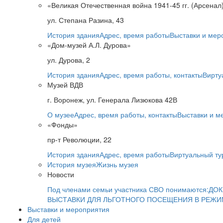
«Великая Отечественная война 1941-45 гг. (Арсенал
ул. Степана Разина, 43
История здания
Адрес, время работы
Выставки и мер
«Дом-музей А.Л. Дурова»
ул. Дурова, 2
История здания
Адрес, время работы, контакты
Вирту
Музей ВДВ
г. Воронеж, ул. Генерала Лизюкова 42В
О музее
Адрес, время работы, контакты
Выставки и м
«Фонды»
пр-т Революции, 22
История здания
Адрес, время работы
Виртуальный ту
История музея
Жизнь музея
Новости
Под членами семьи участника СВО понимаются:
ДОК
ВЫСТАВКИ ДЛЯ ЛЬГОТНОГО ПОСЕЩЕНИЯ В РЕЖ
Выставки и мероприятия
Для детей