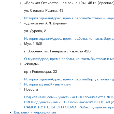
«Великая Отечественная война 1941-45 гг. (Арсенал
ул. Степана Разина, 43
История здания
Адрес, время работы
Выставки и мер
«Дом-музей А.Л. Дурова»
ул. Дурова, 2
История здания
Адрес, время работы, контакты
Вирту
Музей ВДВ
г. Воронеж, ул. Генерала Лизюкова 42В
О музее
Адрес, время работы, контакты
Выставки и м
«Фонды»
пр-т Революции, 22
История здания
Адрес, время работы
Виртуальный ту
История музея
Жизнь музея
Новости
Под членами семьи участника СВО понимаются:
ДОК
СВО
Под участниками СВО понимаются:
ЭКСПОЗИЦИ
САМОСТОЯТЕЛЬНОГО ОСМОТРА
Инструкция по пр
Выставки и мероприятия