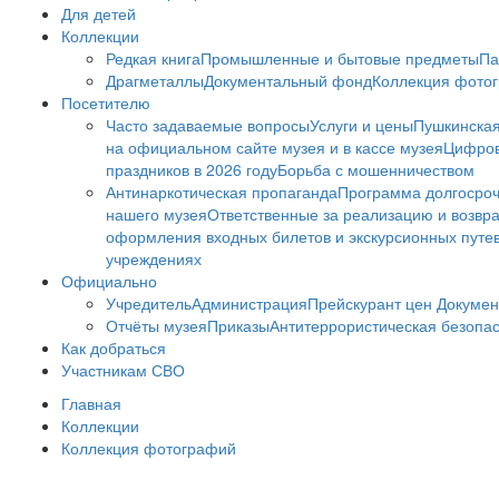
Для детей
Коллекции
Редкая книга
Промышленные и бытовые предметы
Па
Драгметаллы
Документальный фонд
Коллекция фото
Посетителю
Часто задаваемые вопросы
Услуги и цены
Пушкинская
на официальном сайте музея и в кассе музея
Цифров
праздников в 2026 году
Борьба с мошенничеством
Антинаркотическая пропаганда
Программа долгосро
нашего музея
Ответственные за реализацию и возвра
оформления входных билетов и экскурсионных путе
учреждениях
Официально
Учредитель
Администрация
Прейскурант цен
Докумен
Отчёты музея
Приказы
Антитеррористическая безопа
Как добраться
Участникам СВО
Главная
Коллекции
Коллекция фотографий