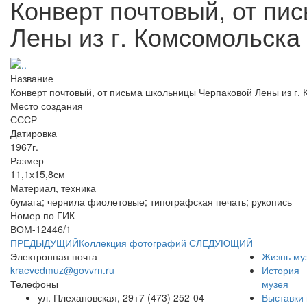
Конверт почтовый, от пи
Лены из г. Комсомольска В
Название
Конверт почтовый, от письма школьницы Черпаковой Лены из г. К
Место создания
СССР
Датировка
1967г.
Размер
11,1х15,8см
Материал, техника
бумага; чернила фиолетовые; типографская печать; рукопись
Номер по ГИК
ВОМ-12446/1
ПРЕДЫДУЩИЙ
Коллекция фотографий
СЛЕДУЮЩИЙ
Электронная почта
Жизнь му
kraevedmuz@govvrn.ru
История
Телефоны
музея
ул. Плехановская, 29
+7 (473) 252-04-
Выставки 