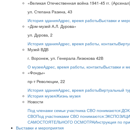
«Великая Отечественная война 1941-45 гг. (Арсенал
ул. Степана Разина, 43
История здания
Адрес, время работы
Выставки и мер
«Дом-музей А.Л. Дурова»
ул. Дурова, 2
История здания
Адрес, время работы, контакты
Вирту
Музей ВДВ
г. Воронеж, ул. Генерала Лизюкова 42В
О музее
Адрес, время работы, контакты
Выставки и м
«Фонды»
пр-т Революции, 22
История здания
Адрес, время работы
Виртуальный ту
История музея
Жизнь музея
Новости
Под членами семьи участника СВО понимаются:
ДОК
СВО
Под участниками СВО понимаются:
ЭКСПОЗИЦИ
САМОСТОЯТЕЛЬНОГО ОСМОТРА
Инструкция по пр
Выставки и мероприятия