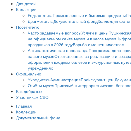
Для детей
Коллекции
Редкая книга
Промышленные и бытовые предметы
Па
Драгметаллы
Документальный фонд
Коллекция фото
Посетителю
Часто задаваемые вопросы
Услуги и цены
Пушкинская
на официальном сайте музея и в кассе музея
Цифров
праздников в 2026 году
Борьба с мошенничеством
Антинаркотическая пропаганда
Программа долгосро
нашего музея
Ответственные за реализацию и возвра
оформления входных билетов и экскурсионных путе
учреждениях
Официально
Учредитель
Администрация
Прейскурант цен
Докумен
Отчёты музея
Приказы
Антитеррористическая безопа
Как добраться
Участникам СВО
Главная
Коллекции
Документальный фонд