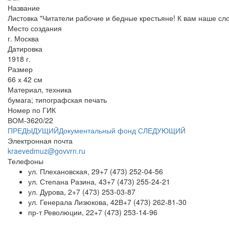
Название
Листовка "Читатели рабочие и бедные крестьяне! К вам наше сл
Место создания
г. Москва
Датировка
1918 г.
Размер
66 х 42 см
Материал, техника
бумага; типографская печать
Номер по ГИК
ВОМ-3620/22
ПРЕДЫДУЩИЙ
Документальный фонд
СЛЕДУЮЩИЙ
Электронная почта
kraevedmuz@govvrn.ru
Телефоны
ул. Плехановская, 29
+7 (473) 252-04-56
ул. Степана Разина, 43
+7 (473) 255-24-21
ул. Дурова, 2
+7 (473) 253-03-87
ул. Генерала Лизюкова, 42В
+7 (473) 262-81-30
пр-т Революции, 22
+7 (473) 253-14-96