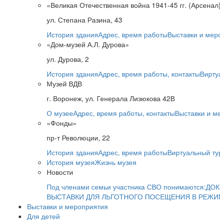
«Великая Отечественная война 1941-45 гг. (Арсенал
ул. Степана Разина, 43
История здания
Адрес, время работы
Выставки и мер
«Дом-музей А.Л. Дурова»
ул. Дурова, 2
История здания
Адрес, время работы, контакты
Вирту
Музей ВДВ
г. Воронеж, ул. Генерала Лизюкова 42В
О музее
Адрес, время работы, контакты
Выставки и м
«Фонды»
пр-т Революции, 22
История здания
Адрес, время работы
Виртуальный ту
История музея
Жизнь музея
Новости
Под членами семьи участника СВО понимаются:
ДОК
ВЫСТАВКИ ДЛЯ ЛЬГОТНОГО ПОСЕЩЕНИЯ В РЕЖ
Выставки и мероприятия
Для детей