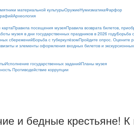
мятники материальной культуры
Оружие
Нумизматика
Фарфор
графий
Археология
 карта
Правила посещения музея
Правила возврата билетов, приоб
боты музея в дни государственных праздников в 2026 году
Борьба 
чных сбережений
Борьба с туберкулёзом
Пройдите опрос. Оцените р
визиты и элементы оформления входных билетов и экскурсионных
ты
Исполнение государственных заданий
Планы музея
сность
Противодействие коррупции
чие и бедные крестьяне! К