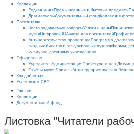
Коллекции
Редкая книга
Промышленные и бытовые предметы
Па
Драгметаллы
Документальный фонд
Коллекция фото
Посетителю
Часто задаваемые вопросы
Услуги и цены
Пушкинская
музея
Цифровой ID
Анкета для посетителей
График ра
Антинаркотическая пропаганда
Программа долгосро
входных билетов и экскурсионных путевок
Формы, рек
культурно-досуговых учреждениях
Официально
Учредитель
Администрация
Прейскурант цен
Докумен
Отчёты музея
Приказы
Антитеррористическая безопа
Как добраться
Участникам СВО
Главная
Коллекции
Документальный фонд
Листовка "Читатели рабо