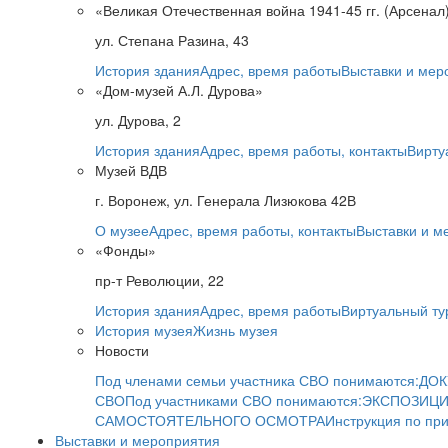
«Великая Отечественная война 1941-45 гг. (Арсенал
ул. Степана Разина, 43
История здания
Адрес, время работы
Выставки и мер
«Дом-музей А.Л. Дурова»
ул. Дурова, 2
История здания
Адрес, время работы, контакты
Вирту
Музей ВДВ
г. Воронеж, ул. Генерала Лизюкова 42В
О музее
Адрес, время работы, контакты
Выставки и м
«Фонды»
пр-т Революции, 22
История здания
Адрес, время работы
Виртуальный ту
История музея
Жизнь музея
Новости
Под членами семьи участника СВО понимаются:
ДОК
СВО
Под участниками СВО понимаются:
ЭКСПОЗИЦИ
САМОСТОЯТЕЛЬНОГО ОСМОТРА
Инструкция по пр
Выставки и мероприятия