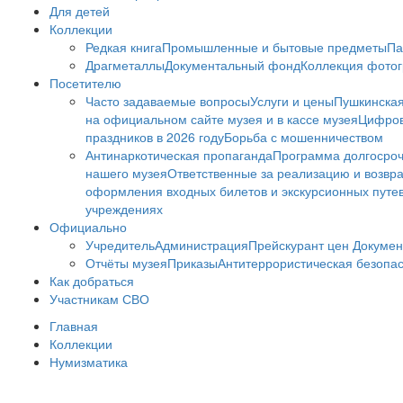
Для детей
Коллекции
Редкая книга
Промышленные и бытовые предметы
Па
Драгметаллы
Документальный фонд
Коллекция фото
Посетителю
Часто задаваемые вопросы
Услуги и цены
Пушкинская
на официальном сайте музея и в кассе музея
Цифров
праздников в 2026 году
Борьба с мошенничеством
Антинаркотическая пропаганда
Программа долгосро
нашего музея
Ответственные за реализацию и возвра
оформления входных билетов и экскурсионных путе
учреждениях
Официально
Учредитель
Администрация
Прейскурант цен
Докумен
Отчёты музея
Приказы
Антитеррористическая безопа
Как добраться
Участникам СВО
Главная
Коллекции
Нумизматика