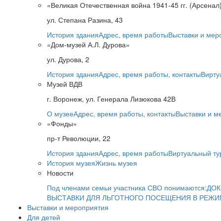
«Великая Отечественная война 1941-45 гг. (Арсенал
ул. Степана Разина, 43
История здания
Адрес, время работы
Выставки и мер
«Дом-музей А.Л. Дурова»
ул. Дурова, 2
История здания
Адрес, время работы, контакты
Вирту
Музей ВДВ
г. Воронеж, ул. Генерала Лизюкова 42В
О музее
Адрес, время работы, контакты
Выставки и м
«Фонды»
пр-т Революции, 22
История здания
Адрес, время работы
Виртуальный ту
История музея
Жизнь музея
Новости
Под членами семьи участника СВО понимаются:
ДОК
ВЫСТАВКИ ДЛЯ ЛЬГОТНОГО ПОСЕЩЕНИЯ В РЕЖ
Выставки и мероприятия
Для детей