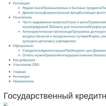
Коллекции
Редкая книга
Промышленные и бытовые предметы
Па
Драгметаллы
Документальный фонд
Коллекция фото
Посетителю
Часто задаваемые вопросы
Услуги и цены
Пушкинская
музея
Цифровой ID
Анкета для посетителей
График ра
Антинаркотическая пропаганда
Программа долгосро
входных билетов и экскурсионных путевок
Формы, рек
культурно-досуговых учреждениях
Официально
Учредитель
Администрация
Прейскурант цен
Докумен
Отчёты музея
Приказы
Антитеррористическая безопа
Как добраться
Участникам СВО
Главная
Коллекции
Нумизматика
Государственный кредитны