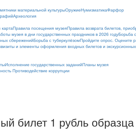
мятники материальной культуры
Оружие
Нумизматика
Фарфор
графий
Археология
 карта
Правила посещения музея
Правила возврата билетов, приоб
боты музея в дни государственных праздников в 2026 году
Борьба 
чных сбережений
Борьба с туберкулёзом
Пройдите опрос. Оцените р
визиты и элементы оформления входных билетов и экскурсионных
ты
Исполнение государственных заданий
Планы музея
сность
Противодействие коррупции
й билет 1 рубль образца 