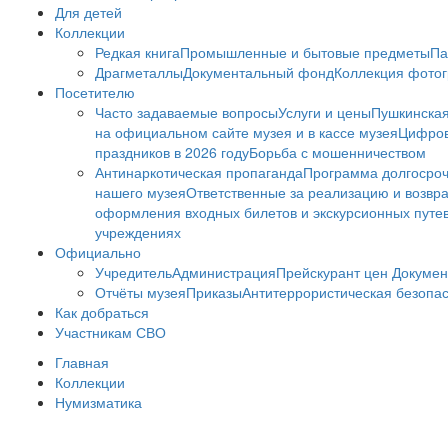
Для детей
Коллекции
Редкая книга
Промышленные и бытовые предметы
Па
Драгметаллы
Документальный фонд
Коллекция фото
Посетителю
Часто задаваемые вопросы
Услуги и цены
Пушкинская
на официальном сайте музея и в кассе музея
Цифров
праздников в 2026 году
Борьба с мошенничеством
Антинаркотическая пропаганда
Программа долгосро
нашего музея
Ответственные за реализацию и возвра
оформления входных билетов и экскурсионных путе
учреждениях
Официально
Учредитель
Администрация
Прейскурант цен
Докумен
Отчёты музея
Приказы
Антитеррористическая безопа
Как добраться
Участникам СВО
Главная
Коллекции
Нумизматика