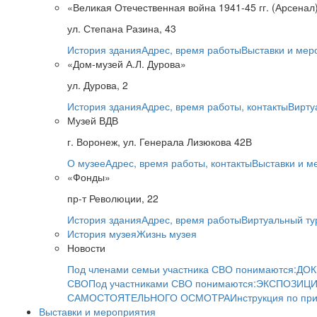
«Великая Отечественная война 1941-45 гг. (Арсенал
ул. Степана Разина, 43
История здания
Адрес, время работы
Выставки и мер
«Дом-музей А.Л. Дурова»
ул. Дурова, 2
История здания
Адрес, время работы, контакты
Вирту
Музей ВДВ
г. Воронеж, ул. Генерала Лизюкова 42В
О музее
Адрес, время работы, контакты
Выставки и м
«Фонды»
пр-т Революции, 22
История здания
Адрес, время работы
Виртуальный ту
История музея
Жизнь музея
Новости
Под членами семьи участника СВО понимаются:
ДОК
СВО
Под участниками СВО понимаются:
ЭКСПОЗИЦИ
САМОСТОЯТЕЛЬНОГО ОСМОТРА
Инструкция по пр
Выставки и мероприятия