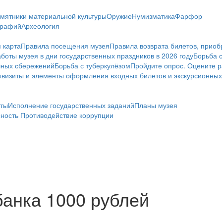
мятники материальной культуры
Оружие
Нумизматика
Фарфор
графий
Археология
 карта
Правила посещения музея
Правила возврата билетов, приоб
боты музея в дни государственных праздников в 2026 году
Борьба 
чных сбережений
Борьба с туберкулёзом
Пройдите опрос. Оцените р
визиты и элементы оформления входных билетов и экскурсионных
ты
Исполнение государственных заданий
Планы музея
сность
Противодействие коррупции
банка 1000 рублей