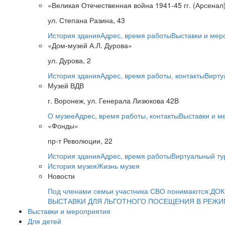
«Великая Отечественная война 1941-45 гг. (Арсенал
ул. Степана Разина, 43
История здания
Адрес, время работы
Выставки и мер
«Дом-музей А.Л. Дурова»
ул. Дурова, 2
История здания
Адрес, время работы, контакты
Вирту
Музей ВДВ
г. Воронеж, ул. Генерала Лизюкова 42В
О музее
Адрес, время работы, контакты
Выставки и м
«Фонды»
пр-т Революции, 22
История здания
Адрес, время работы
Виртуальный ту
История музея
Жизнь музея
Новости
Под членами семьи участника СВО понимаются:
ДОК
ВЫСТАВКИ ДЛЯ ЛЬГОТНОГО ПОСЕЩЕНИЯ В РЕЖ
Выставки и мероприятия
Для детей