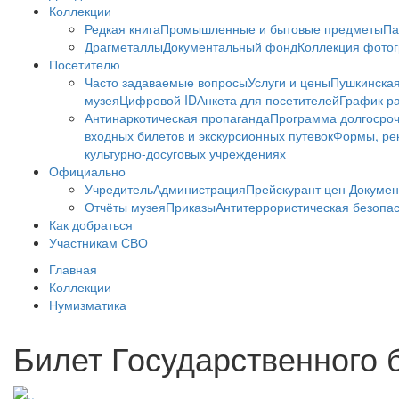
Коллекции
Редкая книга
Промышленные и бытовые предметы
Па
Драгметаллы
Документальный фонд
Коллекция фото
Посетителю
Часто задаваемые вопросы
Услуги и цены
Пушкинская
музея
Цифровой ID
Анкета для посетителей
График ра
Антинаркотическая пропаганда
Программа долгосро
входных билетов и экскурсионных путевок
Формы, рек
культурно-досуговых учреждениях
Официально
Учредитель
Администрация
Прейскурант цен
Докумен
Отчёты музея
Приказы
Антитеррористическая безопа
Как добраться
Участникам СВО
Главная
Коллекции
Нумизматика
Билет Государственного 