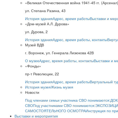
«Великая Отечественная война 1941-45 гг. (Арсенал
ул. Степана Разина, 43
История здания
Адрес, время работы
Выставки и мер
«Дом-музей А.Л. Дурова»
ул. Дурова, 2
История здания
Адрес, время работы, контакты
Вирту
Музей ВДВ
г. Воронеж, ул. Генерала Лизюкова 42В
О музее
Адрес, время работы, контакты
Выставки и м
«Фонды»
пр-т Революции, 22
История здания
Адрес, время работы
Виртуальный ту
История музея
Жизнь музея
Новости
Под членами семьи участника СВО понимаются:
ДОК
СВО
Под участниками СВО понимаются:
ЭКСПОЗИЦИ
САМОСТОЯТЕЛЬНОГО ОСМОТРА
Инструкция по пр
Выставки и мероприятия