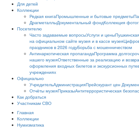
Для детей
Коллекции
Редкая книга
Промышленные и бытовые предметы
Па
Драгметаллы
Документальный фонд
Коллекция фото
Посетителю
Часто задаваемые вопросы
Услуги и цены
Пушкинская
на официальном сайте музея и в кассе музея
Цифров
праздников в 2026 году
Борьба с мошенничеством
Антинаркотическая пропаганда
Программа долгосро
нашего музея
Ответственные за реализацию и возвра
оформления входных билетов и экскурсионных путе
учреждениях
Официально
Учредитель
Администрация
Прейскурант цен
Докумен
Отчёты музея
Приказы
Антитеррористическая безопа
Как добраться
Участникам СВО
Главная
Коллекции
Нумизматика