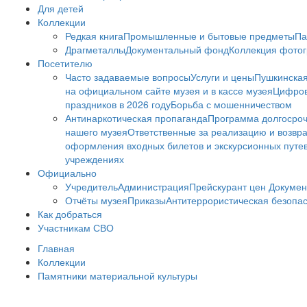
Для детей
Коллекции
Редкая книга
Промышленные и бытовые предметы
Па
Драгметаллы
Документальный фонд
Коллекция фото
Посетителю
Часто задаваемые вопросы
Услуги и цены
Пушкинская
на официальном сайте музея и в кассе музея
Цифров
праздников в 2026 году
Борьба с мошенничеством
Антинаркотическая пропаганда
Программа долгосро
нашего музея
Ответственные за реализацию и возвра
оформления входных билетов и экскурсионных путе
учреждениях
Официально
Учредитель
Администрация
Прейскурант цен
Докумен
Отчёты музея
Приказы
Антитеррористическая безопа
Как добраться
Участникам СВО
Главная
Коллекции
Памятники материальной культуры