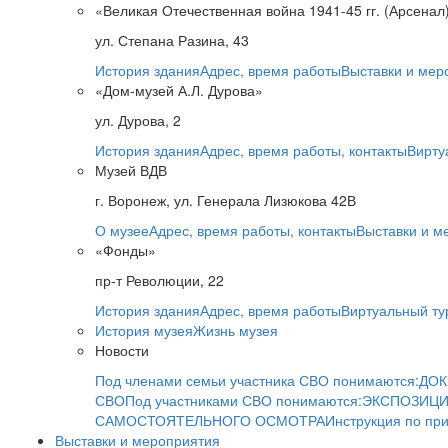
«Великая Отечественная война 1941-45 гг. (Арсенал
ул. Степана Разина, 43
История здания
Адрес, время работы
Выставки и мер
«Дом-музей А.Л. Дурова»
ул. Дурова, 2
История здания
Адрес, время работы, контакты
Вирту
Музей ВДВ
г. Воронеж, ул. Генерала Лизюкова 42В
О музее
Адрес, время работы, контакты
Выставки и м
«Фонды»
пр-т Революции, 22
История здания
Адрес, время работы
Виртуальный ту
История музея
Жизнь музея
Новости
Под членами семьи участника СВО понимаются:
ДОК
СВО
Под участниками СВО понимаются:
ЭКСПОЗИЦИ
САМОСТОЯТЕЛЬНОГО ОСМОТРА
Инструкция по пр
Выставки и мероприятия