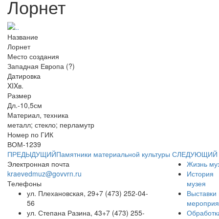
Лорнет
Название
Лорнет
Место создания
Западная Европа (?)
Датировка
XIXв.
Размер
Дл.-10,5см
Материал, техника
металл; стекло; перламутр
Номер по ГИК
ВОМ-1239
ПРЕДЫДУЩИЙ
Памятники материальной культуры
СЛЕДУЮЩИЙ
Электронная почта
Жизнь му
kraevedmuz@govvrn.ru
История
Телефоны
музея
ул. Плехановская, 29
+7 (473) 252-04-
Выставки 
56
мероприя
ул. Степана Разина, 43
+7 (473) 255-
Обработк