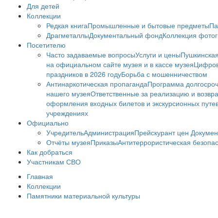
Для детей
Коллекции
Редкая книга
Промышленные и бытовые предметы
Па
Драгметаллы
Документальный фонд
Коллекция фото
Посетителю
Часто задаваемые вопросы
Услуги и цены
Пушкинская
на официальном сайте музея и в кассе музея
Цифров
праздников в 2026 году
Борьба с мошенничеством
Антинаркотическая пропаганда
Программа долгосро
нашего музея
Ответственные за реализацию и возвра
оформления входных билетов и экскурсионных путе
учреждениях
Официально
Учредитель
Администрация
Прейскурант цен
Докумен
Отчёты музея
Приказы
Антитеррористическая безопа
Как добраться
Участникам СВО
Главная
Коллекции
Памятники материальной культуры