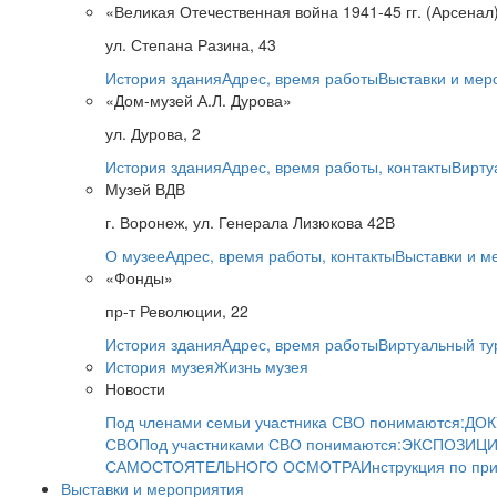
«Великая Отечественная война 1941-45 гг. (Арсенал
ул. Степана Разина, 43
История здания
Адрес, время работы
Выставки и мер
«Дом-музей А.Л. Дурова»
ул. Дурова, 2
История здания
Адрес, время работы, контакты
Вирту
Музей ВДВ
г. Воронеж, ул. Генерала Лизюкова 42В
О музее
Адрес, время работы, контакты
Выставки и м
«Фонды»
пр-т Революции, 22
История здания
Адрес, время работы
Виртуальный ту
История музея
Жизнь музея
Новости
Под членами семьи участника СВО понимаются:
ДОК
СВО
Под участниками СВО понимаются:
ЭКСПОЗИЦИ
САМОСТОЯТЕЛЬНОГО ОСМОТРА
Инструкция по пр
Выставки и мероприятия