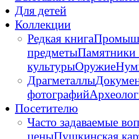
Для детей
Коллекции
Редкая книга
Промышл
предметы
Памятники 
культуры
Оружие
Нум
Драгметаллы
Докумен
фотографий
Археолог
Посетителю
Часто задаваемые во
цены
Пушкинская кар