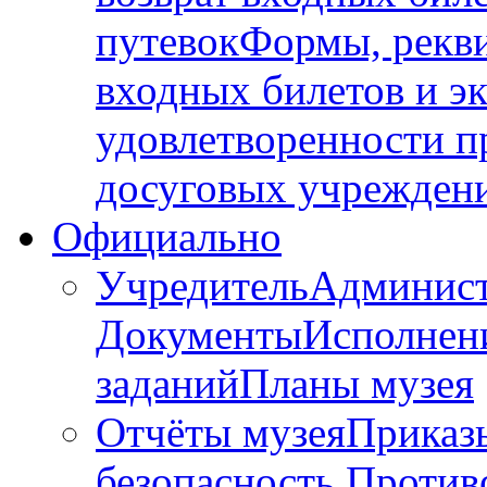
путевок
Формы, рекв
входных билетов и э
удовлетворенности пр
досуговых учрежден
Официально
Учредитель
Админис
Документы
Исполнен
заданий
Планы музея
Отчёты музея
Приказ
безопасность
Против