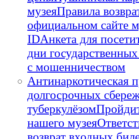
музея
Правила возвра
официальном сайте му
ID
Анкета для посети
дни государственных
с мошенничеством
Антинаркотическая п
долгосрочных сбере
туберкулёзом
Пройдит
нашего музея
Ответст
возврат входных бил