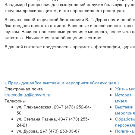
Владимир Григорьевич для выступлений получил большую групп
клоуном-дрессировщиком, и это определило его репертуар.
В начале своей творческой биографиии В. Г. Дуров почти не об
благородная простота артиста. В военные и послевоенные годы
шуткам. Начинает он свои выступления с монолога, после чего
животных. Начинается этап обращения к сатире.
В данной выставке представлены предметы, фотографии, цирк
< Предыдущая
Все выставки и мероприятия
Следующая >
Электронная почта
Жизнь му
kraevedmuz@govvrn.ru
История
Телефоны
музея
ул. Плехановская, 29
+7 (473) 252-04-
Выставки 
56
мероприя
ул. Степана Разина, 43
+7 (473) 255-
Обработк
24-21
персонал
ул. Дурова, 2
+7 (473) 253-03-87
Политика