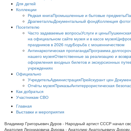
Для детей
Коллекции
Редкая книга
Промышленные и бытовые предметы
Па
Драгметаллы
Документальный фонд
Коллекция фото
Посетителю
Часто задаваемые вопросы
Услуги и цены
Пушкинская
на официальном сайте музея и в кассе музея
Цифров
праздников в 2026 году
Борьба с мошенничеством
Антинаркотическая пропаганда
Программа долгосро
нашего музея
Ответственные за реализацию и возвра
оформления входных билетов и экскурсионных путе
учреждениях
Официально
Учредитель
Администрация
Прейскурант цен
Докумен
Отчёты музея
Приказы
Антитеррористическая безопа
Как добраться
Участникам СВО
Главная
Выставки и мероприятия
Владимир Григорьевич Дуров - Народный артист СССР начал сво
Анатолия Леонидовича Дурова - Анатолию Анатольевичу Дурову. 