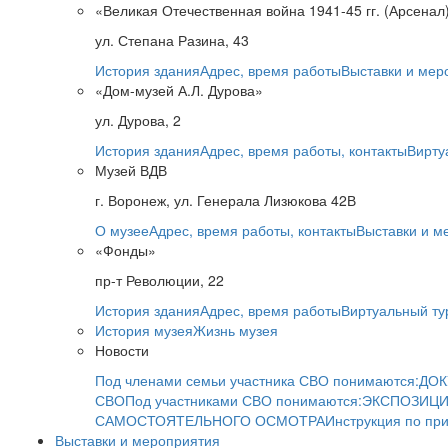
«Великая Отечественная война 1941-45 гг. (Арсенал
ул. Степана Разина, 43
История здания
Адрес, время работы
Выставки и мер
«Дом-музей А.Л. Дурова»
ул. Дурова, 2
История здания
Адрес, время работы, контакты
Вирту
Музей ВДВ
г. Воронеж, ул. Генерала Лизюкова 42В
О музее
Адрес, время работы, контакты
Выставки и м
«Фонды»
пр-т Революции, 22
История здания
Адрес, время работы
Виртуальный ту
История музея
Жизнь музея
Новости
Под членами семьи участника СВО понимаются:
ДОК
СВО
Под участниками СВО понимаются:
ЭКСПОЗИЦИ
САМОСТОЯТЕЛЬНОГО ОСМОТРА
Инструкция по пр
Выставки и мероприятия