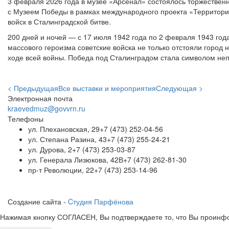
3 февраля 2026 года в музее «Арсенал» состоялось торжествен
с Музеем Победы в рамках международного проекта «Территори
войск в Сталинградской битве.
200 дней и ночей — с 17 июля 1942 года по 2 февраля 1943 го
массового героизма советские войска не только отстояли город
ходе всей войны. Победа под Сталинградом стала символом неп
< Предыдущая
Все выставки и мероприятия
Следующая >
Электронная почта
kraevedmuz@govvrn.ru
Телефоны
ул. Плехановская, 29
+7 (473) 252-04-56
ул. Степана Разина, 43
+7 (473) 255-24-21
ул. Дурова, 2
+7 (473) 253-03-87
ул. Генерала Лизюкова, 42В
+7 (473) 262-81-30
пр-т Революции, 22
+7 (473) 253-14-96
Создание сайта -
Cтудия Парфёнова
Нажимая кнопку СОГЛАСЕН, Вы подтверждаете то, что Вы проинфо