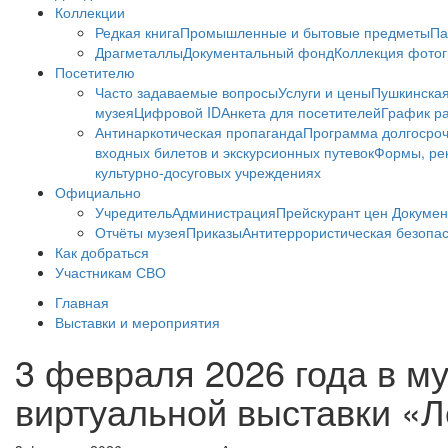
Коллекции
Редкая книга
Промышленные и бытовые предметы
Па
Драгметаллы
Документальный фонд
Коллекция фото
Посетителю
Часто задаваемые вопросы
Услуги и цены
Пушкинская
музея
Цифровой ID
Анкета для посетителей
График ра
Антинаркотическая пропаганда
Программа долгосро
входных билетов и экскурсионных путевок
Формы, рек
культурно-досуговых учреждениях
Официально
Учредитель
Администрация
Прейскурант цен
Докумен
Отчёты музея
Приказы
Антитеррористическая безопа
Как добраться
Участникам СВО
Главная
Выставки и мероприятия
3 февраля 2026 года в м
виртуальной выставки «Л