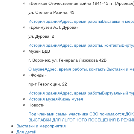
«Великая Отечественная война 1941-45 гг. (Арсенал
ул. Степана Разина, 43
История здания
Адрес, время работы
Выставки и мер
«Дом-музей А.Л. Дурова»
ул. Дурова, 2
История здания
Адрес, время работы, контакты
Вирту
Музей ВДВ
г. Воронеж, ул. Генерала Лизюкова 42В
О музее
Адрес, время работы, контакты
Выставки и м
«Фонды»
пр-т Революции, 22
История здания
Адрес, время работы
Виртуальный ту
История музея
Жизнь музея
Новости
Под членами семьи участника СВО понимаются:
ДОК
ВЫСТАВКИ ДЛЯ ЛЬГОТНОГО ПОСЕЩЕНИЯ В РЕЖ
Выставки и мероприятия
Для детей