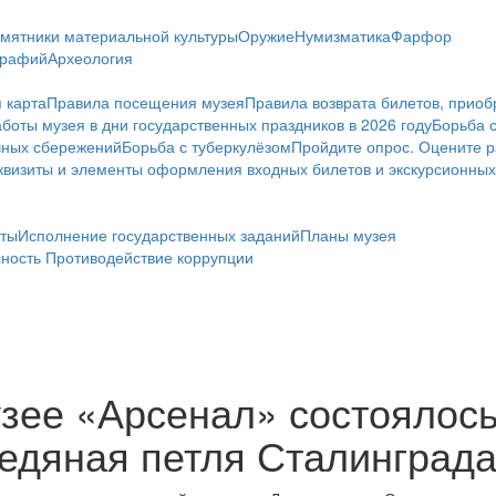
мятники материальной культуры
Оружие
Нумизматика
Фарфор
графий
Археология
 карта
Правила посещения музея
Правила возврата билетов, приоб
боты музея в дни государственных праздников в 2026 году
Борьба 
чных сбережений
Борьба с туберкулёзом
Пройдите опрос. Оцените р
визиты и элементы оформления входных билетов и экскурсионных
ты
Исполнение государственных заданий
Планы музея
сность
Противодействие коррупции
узее «Арсенал» состоялос
едяная петля Сталинград