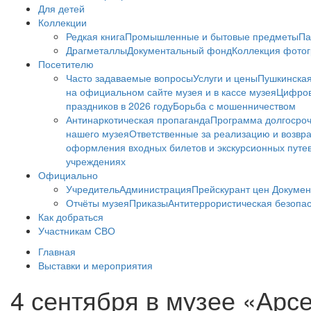
Для детей
Коллекции
Редкая книга
Промышленные и бытовые предметы
Па
Драгметаллы
Документальный фонд
Коллекция фото
Посетителю
Часто задаваемые вопросы
Услуги и цены
Пушкинская
на официальном сайте музея и в кассе музея
Цифров
праздников в 2026 году
Борьба с мошенничеством
Антинаркотическая пропаганда
Программа долгосро
нашего музея
Ответственные за реализацию и возвра
оформления входных билетов и экскурсионных путе
учреждениях
Официально
Учредитель
Администрация
Прейскурант цен
Докумен
Отчёты музея
Приказы
Антитеррористическая безопа
Как добраться
Участникам СВО
Главная
Выставки и мероприятия
4 сентября в музее «Арс