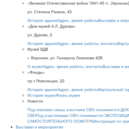
«Великая Отечественная война 1941-45 гг. (Арсенал
ул. Степана Разина, 43
История здания
Адрес, время работы
Выставки и мер
«Дом-музей А.Л. Дурова»
ул. Дурова, 2
История здания
Адрес, время работы, контакты
Вирту
Музей ВДВ
г. Воронеж, ул. Генерала Лизюкова 42В
О музее
Адрес, время работы, контакты
Выставки и м
«Фонды»
пр-т Революции, 22
История здания
Адрес, время работы
Виртуальный ту
История музея
Жизнь музея
Новости
Под членами семьи участника СВО понимаются:
ДОК
СВО
Под участниками СВО понимаются:
ЭКСПОЗИЦИ
САМОСТОЯТЕЛЬНОГО ОСМОТРА
Инструкция по пр
Выставки и мероприятия