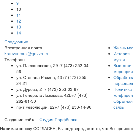
9
10
11
12
13
14
Следующие
Электронная почта
Жизнь му
kraevedmuz@govvrn.ru
История
Телефоны
музея
ул. Плехановская, 29
+7 (473) 252-04-
Выставки 
56
мероприя
ул. Степана Разина, 43
+7 (473) 255-
Обработк
24-21
персонал
ул. Дурова, 2
+7 (473) 253-03-87
Политика
ул. Генерала Лизюкова, 42В
+7 (473)
конфиден
262-81-30
Обратная
пр-т Революции, 22
+7 (473) 253-14-96
связь
Создание сайта -
Cтудия Парфёнова
Нажимая кнопку СОГЛАСЕН, Вы подтверждаете то, что Вы проинфо