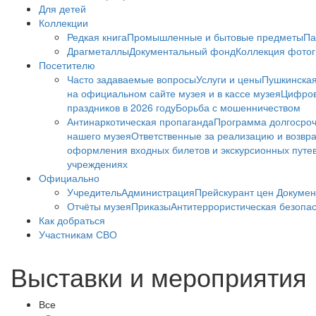
Для детей
Коллекции
Редкая книга
Промышленные и бытовые предметы
Па
Драгметаллы
Документальный фонд
Коллекция фото
Посетителю
Часто задаваемые вопросы
Услуги и цены
Пушкинская
на официальном сайте музея и в кассе музея
Цифров
праздников в 2026 году
Борьба с мошенничеством
Антинаркотическая пропаганда
Программа долгосро
нашего музея
Ответственные за реализацию и возвра
оформления входных билетов и экскурсионных путе
учреждениях
Официально
Учредитель
Администрация
Прейскурант цен
Докумен
Отчёты музея
Приказы
Антитеррористическая безопа
Как добраться
Участникам СВО
Выставки и мероприятия
Все