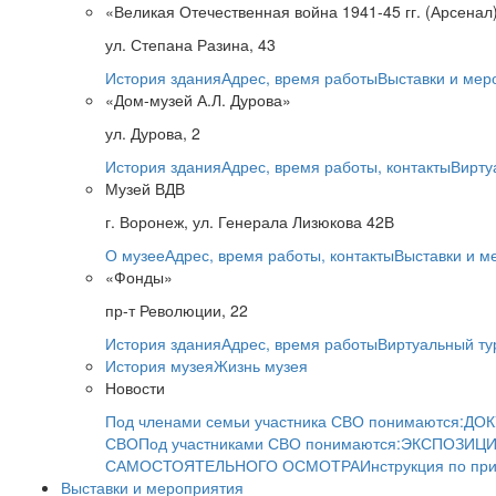
«Великая Отечественная война 1941-45 гг. (Арсенал
ул. Степана Разина, 43
История здания
Адрес, время работы
Выставки и мер
«Дом-музей А.Л. Дурова»
ул. Дурова, 2
История здания
Адрес, время работы, контакты
Вирту
Музей ВДВ
г. Воронеж, ул. Генерала Лизюкова 42В
О музее
Адрес, время работы, контакты
Выставки и м
«Фонды»
пр-т Революции, 22
История здания
Адрес, время работы
Виртуальный ту
История музея
Жизнь музея
Новости
Под членами семьи участника СВО понимаются:
ДОК
СВО
Под участниками СВО понимаются:
ЭКСПОЗИЦИ
САМОСТОЯТЕЛЬНОГО ОСМОТРА
Инструкция по пр
Выставки и мероприятия