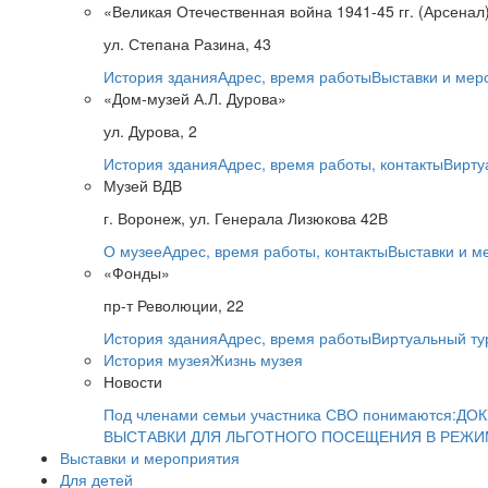
«Великая Отечественная война 1941-45 гг. (Арсенал
ул. Степана Разина, 43
История здания
Адрес, время работы
Выставки и мер
«Дом-музей А.Л. Дурова»
ул. Дурова, 2
История здания
Адрес, время работы, контакты
Вирту
Музей ВДВ
г. Воронеж, ул. Генерала Лизюкова 42В
О музее
Адрес, время работы, контакты
Выставки и м
«Фонды»
пр-т Революции, 22
История здания
Адрес, время работы
Виртуальный ту
История музея
Жизнь музея
Новости
Под членами семьи участника СВО понимаются:
ДОК
ВЫСТАВКИ ДЛЯ ЛЬГОТНОГО ПОСЕЩЕНИЯ В РЕЖ
Выставки и мероприятия
Для детей