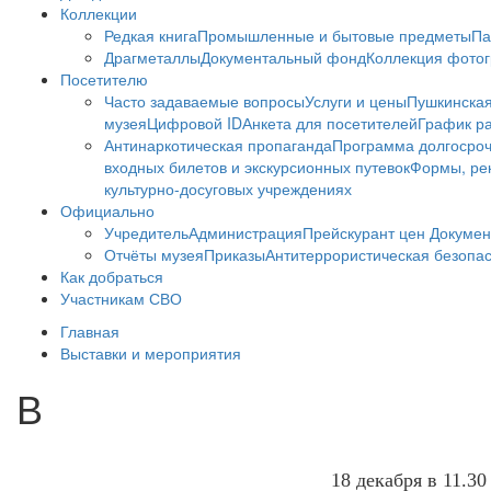
Коллекции
Редкая книга
Промышленные и бытовые предметы
Па
Драгметаллы
Документальный фонд
Коллекция фото
Посетителю
Часто задаваемые вопросы
Услуги и цены
Пушкинская
музея
Цифровой ID
Анкета для посетителей
График ра
Антинаркотическая пропаганда
Программа долгосро
входных билетов и экскурсионных путевок
Формы, рек
культурно-досуговых учреждениях
Официально
Учредитель
Администрация
Прейскурант цен
Докумен
Отчёты музея
Приказы
Антитеррористическая безопа
Как добраться
Участникам СВО
Главная
Выставки и мероприятия
В
18 декабря в 11.3