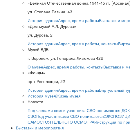
«Великая Отечественная война 1941-45 гг. (Арсенал
ул. Степана Разина, 43
История здания
Адрес, время работы
Выставки и мер
«Дом-музей А.Л. Дурова»
ул. Дурова, 2
История здания
Адрес, время работы, контакты
Вирту
Музей ВДВ
г. Воронеж, ул. Генерала Лизюкова 42В
О музее
Адрес, время работы, контакты
Выставки и м
«Фонды»
пр-т Революции, 22
История здания
Адрес, время работы
Виртуальный ту
История музея
Жизнь музея
Новости
Под членами семьи участника СВО понимаются:
ДОК
СВО
Под участниками СВО понимаются:
ЭКСПОЗИЦИ
САМОСТОЯТЕЛЬНОГО ОСМОТРА
Инструкция по пр
Выставки и мероприятия