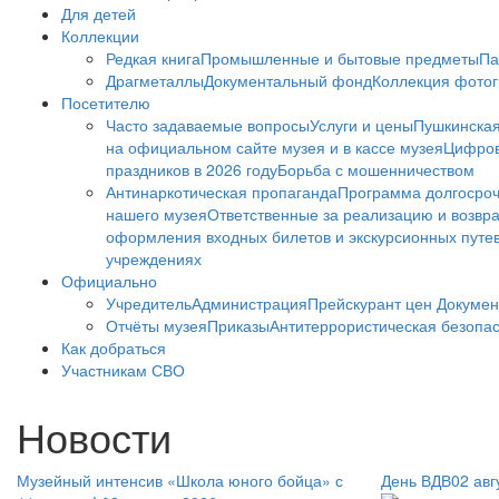
Для детей
Коллекции
Редкая книга
Промышленные и бытовые предметы
Па
Драгметаллы
Документальный фонд
Коллекция фото
Посетителю
Часто задаваемые вопросы
Услуги и цены
Пушкинская
на официальном сайте музея и в кассе музея
Цифров
праздников в 2026 году
Борьба с мошенничеством
Антинаркотическая пропаганда
Программа долгосро
нашего музея
Ответственные за реализацию и возвра
оформления входных билетов и экскурсионных путе
учреждениях
Официально
Учредитель
Администрация
Прейскурант цен
Докумен
Отчёты музея
Приказы
Антитеррористическая безопа
Как добраться
Участникам СВО
Новости
Музейный интенсив «Школа юного бойца» с
День ВДВ
02 авг