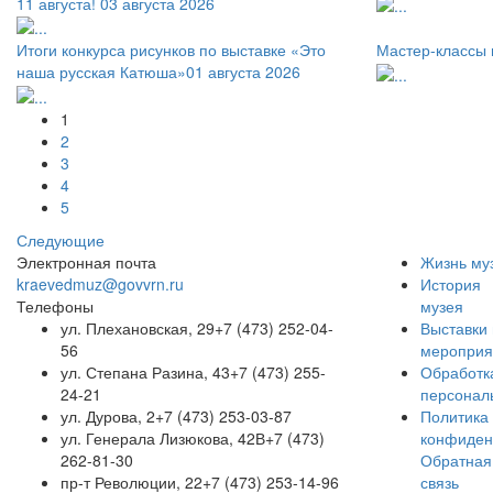
11 августа!
03 августа 2026
Итоги конкурса рисунков по выставке «Это
Мастер-классы 
наша русская Катюша»
01 августа 2026
1
2
3
4
5
Следующие
Электронная почта
Жизнь му
kraevedmuz@govvrn.ru
История
Телефоны
музея
ул. Плехановская, 29
+7 (473) 252-04-
Выставки 
56
мероприя
ул. Степана Разина, 43
+7 (473) 255-
Обработк
24-21
персонал
ул. Дурова, 2
+7 (473) 253-03-87
Политика
ул. Генерала Лизюкова, 42В
+7 (473)
конфиден
262-81-30
Обратная
пр-т Революции, 22
+7 (473) 253-14-96
связь