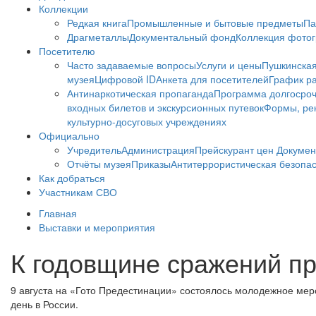
Коллекции
Редкая книга
Промышленные и бытовые предметы
Па
Драгметаллы
Документальный фонд
Коллекция фото
Посетителю
Часто задаваемые вопросы
Услуги и цены
Пушкинская
музея
Цифровой ID
Анкета для посетителей
График ра
Антинаркотическая пропаганда
Программа долгосро
входных билетов и экскурсионных путевок
Формы, рек
культурно-досуговых учреждениях
Официально
Учредитель
Администрация
Прейскурант цен
Докумен
Отчёты музея
Приказы
Антитеррористическая безопа
Как добраться
Участникам СВО
Главная
Выставки и мероприятия
К годовщине сражений пр
9 августа на «Гото Предестинации» состоялось молодежное меро
день в России.