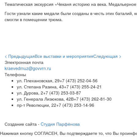
Тематическая экскурсия «Чеканя историю на века. Медальерное 
Гости узнали какие медали были созданы в честь этих баталий,
смогли в помещении трюма.
< Предыдущая
Все выставки и мероприятия
Следующая >
Электронная почта
kraevedmuz@govvrn.ru
Телефоны
ул. Плехановская, 29
+7 (473) 252-04-56
ул. Степана Разина, 43
+7 (473) 255-24-21
ул. Дурова, 2
+7 (473) 253-03-87
ул. Генерала Лизюкова, 42В
+7 (473) 262-81-30
пр-т Революции, 22
+7 (473) 253-14-96
Создание сайта -
Cтудия Парфёнова
Нажимая кнопку СОГЛАСЕН, Вы подтверждаете то, что Вы проинфо