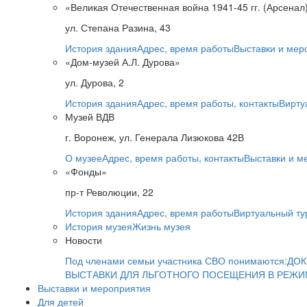
«Великая Отечественная война 1941-45 гг. (Арсенал
ул. Степана Разина, 43
История здания
Адрес, время работы
Выставки и мер
«Дом-музей А.Л. Дурова»
ул. Дурова, 2
История здания
Адрес, время работы, контакты
Вирту
Музей ВДВ
г. Воронеж, ул. Генерала Лизюкова 42В
О музее
Адрес, время работы, контакты
Выставки и м
«Фонды»
пр-т Революции, 22
История здания
Адрес, время работы
Виртуальный ту
История музея
Жизнь музея
Новости
Под членами семьи участника СВО понимаются:
ДОК
ВЫСТАВКИ ДЛЯ ЛЬГОТНОГО ПОСЕЩЕНИЯ В РЕЖ
Выставки и мероприятия
Для детей