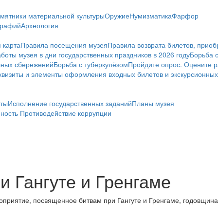
мятники материальной культуры
Оружие
Нумизматика
Фарфор
графий
Археология
 карта
Правила посещения музея
Правила возврата билетов, приоб
боты музея в дни государственных праздников в 2026 году
Борьба 
чных сбережений
Борьба с туберкулёзом
Пройдите опрос. Оцените р
визиты и элементы оформления входных билетов и экскурсионных
ты
Исполнение государственных заданий
Планы музея
сность
Противодействие коррупции
и Гангуте и Гренгаме
приятие, посвященное битвам при Гангуте и Гренгаме, годовщина 