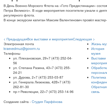
В День Военно-Морского Флота на «Гото Предестинации» состоя
Петра Великого». В ходе мероприятия посетители узнали о деят
регулярного флота.
В конце экскурсии капитан Максим Валентинович провёл мастер-
< Предыдущая
Все выставки и мероприятия
Следующая >
Электронная почта
Жизнь му
kraevedmuz@govvrn.ru
История
Телефоны
музея
ул. Плехановская, 29
+7 (473) 252-04-
Выставки 
56
мероприя
ул. Степана Разина, 43
+7 (473) 255-
Обработк
24-21
персонал
ул. Дурова, 2
+7 (473) 253-03-87
Политика
ул. Генерала Лизюкова, 42В
+7 (473)
конфиден
262-81-30
Обратная
пр-т Революции, 22
+7 (473) 253-14-96
связь
Создание сайта -
Cтудия Парфёнова