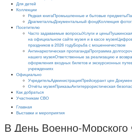
Для детей
Коллекции
Редкая книга
Промышленные и бытовые предметы
Па
Драгметаллы
Документальный фонд
Коллекция фото
Посетителю
Часто задаваемые вопросы
Услуги и цены
Пушкинская
на официальном сайте музея и в кассе музея
Цифров
праздников в 2026 году
Борьба с мошенничеством
Антинаркотическая пропаганда
Программа долгосро
нашего музея
Ответственные за реализацию и возвра
оформления входных билетов и экскурсионных путе
учреждениях
Официально
Учредитель
Администрация
Прейскурант цен
Докумен
Отчёты музея
Приказы
Антитеррористическая безопа
Как добраться
Участникам СВО
Главная
Выставки и мероприятия
В День Военно-Морского