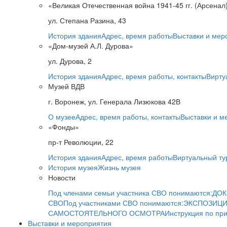
«Великая Отечественная война 1941-45 гг. (Арсенал
ул. Степана Разина, 43
История здания
Адрес, время работы
Выставки и мер
«Дом-музей А.Л. Дурова»
ул. Дурова, 2
История здания
Адрес, время работы, контакты
Вирту
Музей ВДВ
г. Воронеж, ул. Генерала Лизюкова 42В
О музее
Адрес, время работы, контакты
Выставки и м
«Фонды»
пр-т Революции, 22
История здания
Адрес, время работы
Виртуальный ту
История музея
Жизнь музея
Новости
Под членами семьи участника СВО понимаются:
ДОК
СВО
Под участниками СВО понимаются:
ЭКСПОЗИЦИ
САМОСТОЯТЕЛЬНОГО ОСМОТРА
Инструкция по пр
Выставки и мероприятия