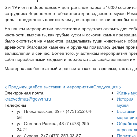
5 и 19 июля в Воронежском центральном парке в 16:00 состоитс
сотрудника Воронежского областного краеведческого музея Ро
цель – представить посетителям две стороны жизни первобытного
На нашем мероприятии посетителям предстоит открыть для себя
частности, выяснить, как грубые куски и осколки камня превра
было охотиться на мамонтов, разделывать туши животных и обраб
древности благодаря каменным орудиям появились целые произв
великолепия и сейчас. Более того, участникам мероприятия пре
себя первобытными людьми и поработать со свойственными им
Мастер-класс бесплатный и рассчитан как на взрослых, так на дет
< Предыдущая
Все выставки и мероприятия
Следующая >
Электронная почта
Жизнь му
kraevedmuz@govvrn.ru
История
Телефоны
музея
ул. Плехановская, 29
+7 (473) 252-04-
Выставки 
56
мероприя
ул. Степана Разина, 43
+7 (473) 255-
Обработк
24-21
персонал
ул. Дурова, 2
+7 (473) 253-03-87
Политика