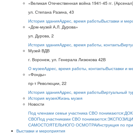
«Великая Отечественная война 1941-45 гг. (Арсенал
ул. Степана Разина, 43
История здания
Адрес, время работы
Выставки и мер
«Дом-музей А.Л. Дурова»
ул. Дурова, 2
История здания
Адрес, время работы, контакты
Вирту
Музей ВДВ
г. Воронеж, ул. Генерала Лизюкова 42В
О музее
Адрес, время работы, контакты
Выставки и м
«Фонды»
пр-т Революции, 22
История здания
Адрес, время работы
Виртуальный ту
История музея
Жизнь музея
Новости
Под членами семьи участника СВО понимаются:
ДОК
СВО
Под участниками СВО понимаются:
ЭКСПОЗИЦИ
САМОСТОЯТЕЛЬНОГО ОСМОТРА
Инструкция по пр
Выставки и мероприятия