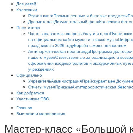
Для детей
Коллекции
Редкая книга
Промышленные и бытовые предметы
Па
Драгметаллы
Документальный фонд
Коллекция фото
Посетителю
Часто задаваемые вопросы
Услуги и цены
Пушкинская
на официальном сайте музея и в кассе музея
Цифров
праздников в 2026 году
Борьба с мошенничеством
Антинаркотическая пропаганда
Программа долгосро
нашего музея
Ответственные за реализацию и возвра
оформления входных билетов и экскурсионных путе
учреждениях
Официально
Учредитель
Администрация
Прейскурант цен
Докумен
Отчёты музея
Приказы
Антитеррористическая безопа
Как добраться
Участникам СВО
Главная
Выставки и мероприятия
Мастер-класс «Большой 