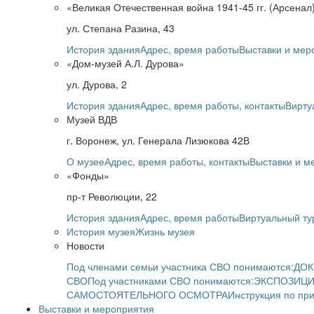
«Великая Отечественная война 1941-45 гг. (Арсенал
ул. Степана Разина, 43
История здания
Адрес, время работы
Выставки и мер
«Дом-музей А.Л. Дурова»
ул. Дурова, 2
История здания
Адрес, время работы, контакты
Вирту
Музей ВДВ
г. Воронеж, ул. Генерала Лизюкова 42В
О музее
Адрес, время работы, контакты
Выставки и м
«Фонды»
пр-т Революции, 22
История здания
Адрес, время работы
Виртуальный ту
История музея
Жизнь музея
Новости
Под членами семьи участника СВО понимаются:
ДОК
СВО
Под участниками СВО понимаются:
ЭКСПОЗИЦИ
САМОСТОЯТЕЛЬНОГО ОСМОТРА
Инструкция по пр
Выставки и мероприятия