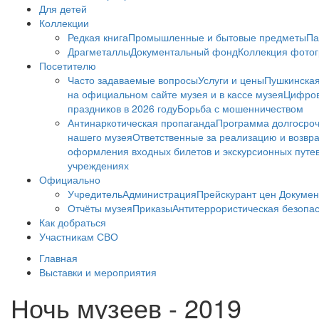
Для детей
Коллекции
Редкая книга
Промышленные и бытовые предметы
Па
Драгметаллы
Документальный фонд
Коллекция фото
Посетителю
Часто задаваемые вопросы
Услуги и цены
Пушкинская
на официальном сайте музея и в кассе музея
Цифров
праздников в 2026 году
Борьба с мошенничеством
Антинаркотическая пропаганда
Программа долгосро
нашего музея
Ответственные за реализацию и возвра
оформления входных билетов и экскурсионных путе
учреждениях
Официально
Учредитель
Администрация
Прейскурант цен
Докумен
Отчёты музея
Приказы
Антитеррористическая безопа
Как добраться
Участникам СВО
Главная
Выставки и мероприятия
Ночь музеев - 2019