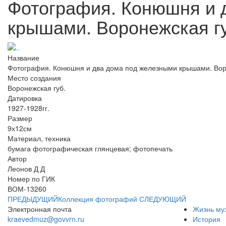
Фотография. Конюшня и 
крышами. Воронежская гу
Название
Фотография. Конюшня и два дома под железными крышами. Воро
Место создания
Воронежская губ.
Датировка
1927-1928гг.
Размер
9х12см
Материал, техника
бумага фотографическая глянцевая; фотопечать
Автор
Леонов Д Д
Номер по ГИК
ВОМ-13260
ПРЕДЫДУЩИЙ
Коллекция фотографий
СЛЕДУЮЩИЙ
Электронная почта
Жизнь му
kraevedmuz@govvrn.ru
История