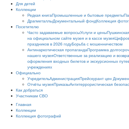
Для детей
Коллекции
Редкая книга
Промышленные и бытовые предметы
Па
Драгметаллы
Документальный фонд
Коллекция фото
Посетителю
Часто задаваемые вопросы
Услуги и цены
Пушкинская
на официальном сайте музея и в кассе музея
Цифров
праздников в 2026 году
Борьба с мошенничеством
Антинаркотическая пропаганда
Программа долгосро
нашего музея
Ответственные за реализацию и возвра
оформления входных билетов и экскурсионных путе
учреждениях
Официально
Учредитель
Администрация
Прейскурант цен
Докумен
Отчёты музея
Приказы
Антитеррористическая безопа
Как добраться
Участникам СВО
Главная
Коллекции
Коллекция фотографий