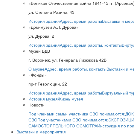
«Великая Отечественная война 1941-45 гг. (Арсенал
ул. Степана Разина, 43
История здания
Адрес, время работы
Выставки и мер
«Дом-музей А.Л. Дурова»
ул. Дурова, 2
История здания
Адрес, время работы, контакты
Вирту
Музей ВДВ
г. Воронеж, ул. Генерала Лизюкова 42В
О музее
Адрес, время работы, контакты
Выставки и м
«Фонды»
пр-т Революции, 22
История здания
Адрес, время работы
Виртуальный ту
История музея
Жизнь музея
Новости
Под членами семьи участника СВО понимаются:
ДОК
СВО
Под участниками СВО понимаются:
ЭКСПОЗИЦИ
САМОСТОЯТЕЛЬНОГО ОСМОТРА
Инструкция по пр
Выставки и мероприятия