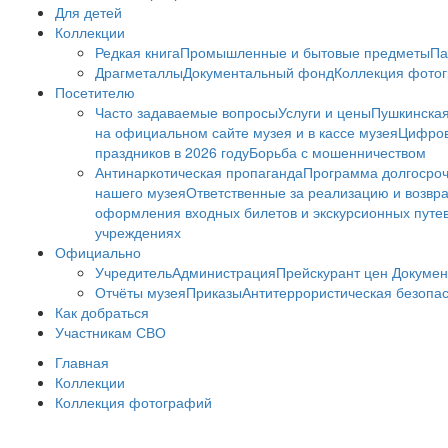
Для детей
Коллекции
Редкая книга
Промышленные и бытовые предметы
Па
Драгметаллы
Документальный фонд
Коллекция фото
Посетителю
Часто задаваемые вопросы
Услуги и цены
Пушкинская
на официальном сайте музея и в кассе музея
Цифров
праздников в 2026 году
Борьба с мошенничеством
Антинаркотическая пропаганда
Программа долгосро
нашего музея
Ответственные за реализацию и возвра
оформления входных билетов и экскурсионных путе
учреждениях
Официально
Учредитель
Администрация
Прейскурант цен
Докумен
Отчёты музея
Приказы
Антитеррористическая безопа
Как добраться
Участникам СВО
Главная
Коллекции
Коллекция фотографий