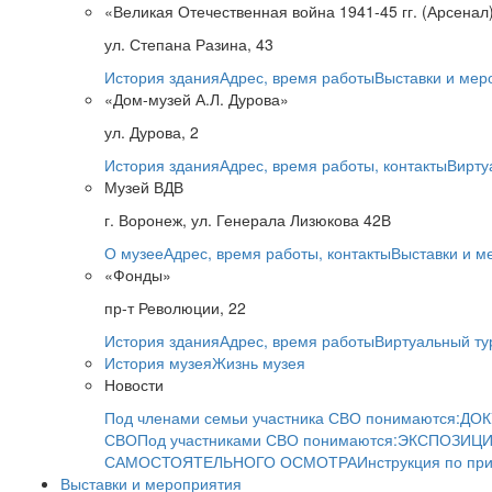
«Великая Отечественная война 1941-45 гг. (Арсенал
ул. Степана Разина, 43
История здания
Адрес, время работы
Выставки и мер
«Дом-музей А.Л. Дурова»
ул. Дурова, 2
История здания
Адрес, время работы, контакты
Вирту
Музей ВДВ
г. Воронеж, ул. Генерала Лизюкова 42В
О музее
Адрес, время работы, контакты
Выставки и м
«Фонды»
пр-т Революции, 22
История здания
Адрес, время работы
Виртуальный ту
История музея
Жизнь музея
Новости
Под членами семьи участника СВО понимаются:
ДОК
СВО
Под участниками СВО понимаются:
ЭКСПОЗИЦИ
САМОСТОЯТЕЛЬНОГО ОСМОТРА
Инструкция по пр
Выставки и мероприятия