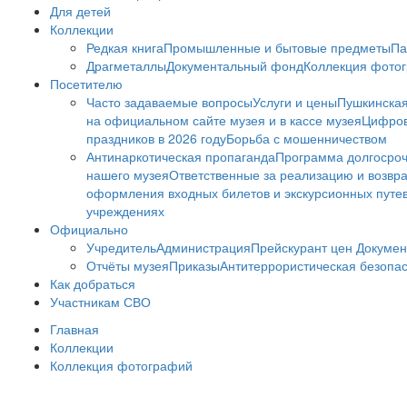
Для детей
Коллекции
Редкая книга
Промышленные и бытовые предметы
Па
Драгметаллы
Документальный фонд
Коллекция фото
Посетителю
Часто задаваемые вопросы
Услуги и цены
Пушкинская
на официальном сайте музея и в кассе музея
Цифров
праздников в 2026 году
Борьба с мошенничеством
Антинаркотическая пропаганда
Программа долгосро
нашего музея
Ответственные за реализацию и возвра
оформления входных билетов и экскурсионных путе
учреждениях
Официально
Учредитель
Администрация
Прейскурант цен
Докумен
Отчёты музея
Приказы
Антитеррористическая безопа
Как добраться
Участникам СВО
Главная
Коллекции
Коллекция фотографий