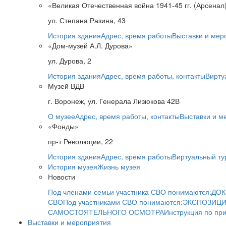
«Великая Отечественная война 1941-45 гг. (Арсенал
ул. Степана Разина, 43
История здания
Адрес, время работы
Выставки и мер
«Дом-музей А.Л. Дурова»
ул. Дурова, 2
История здания
Адрес, время работы, контакты
Вирту
Музей ВДВ
г. Воронеж, ул. Генерала Лизюкова 42В
О музее
Адрес, время работы, контакты
Выставки и м
«Фонды»
пр-т Революции, 22
История здания
Адрес, время работы
Виртуальный ту
История музея
Жизнь музея
Новости
Под членами семьи участника СВО понимаются:
ДОК
СВО
Под участниками СВО понимаются:
ЭКСПОЗИЦИ
САМОСТОЯТЕЛЬНОГО ОСМОТРА
Инструкция по пр
Выставки и мероприятия