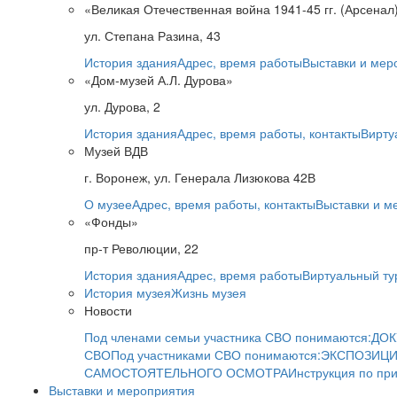
«Великая Отечественная война 1941-45 гг. (Арсенал
ул. Степана Разина, 43
История здания
Адрес, время работы
Выставки и мер
«Дом-музей А.Л. Дурова»
ул. Дурова, 2
История здания
Адрес, время работы, контакты
Вирту
Музей ВДВ
г. Воронеж, ул. Генерала Лизюкова 42В
О музее
Адрес, время работы, контакты
Выставки и м
«Фонды»
пр-т Революции, 22
История здания
Адрес, время работы
Виртуальный ту
История музея
Жизнь музея
Новости
Под членами семьи участника СВО понимаются:
ДОК
СВО
Под участниками СВО понимаются:
ЭКСПОЗИЦИ
САМОСТОЯТЕЛЬНОГО ОСМОТРА
Инструкция по пр
Выставки и мероприятия