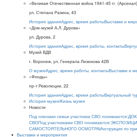
«Великая Отечественная война 1941-45 гг. (Арсенал
ул. Степана Разина, 43
История здания
Адрес, время работы
Выставки и мер
«Дом-музей А.Л. Дурова»
ул. Дурова, 2
История здания
Адрес, время работы, контакты
Вирту
Музей ВДВ
г. Воронеж, ул. Генерала Лизюкова 42В
О музее
Адрес, время работы, контакты
Выставки и м
«Фонды»
пр-т Революции, 22
История здания
Адрес, время работы
Виртуальный ту
История музея
Жизнь музея
Новости
Под членами семьи участника СВО понимаются:
ДОК
СВО
Под участниками СВО понимаются:
ЭКСПОЗИЦИ
САМОСТОЯТЕЛЬНОГО ОСМОТРА
Инструкция по пр
Выставки и мероприятия