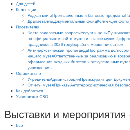
Для детей
Коллекции
Редкая книга
Промышленные и бытовые предметы
Па
Драгметаллы
Документальный фонд
Коллекция фото
Посетителю
Часто задаваемые вопросы
Услуги и цены
Пушкинская
на официальном сайте музея и в кассе музея
Цифров
праздников в 2026 году
Борьба с мошенничеством
Антинаркотическая пропаганда
Программа долгосро
нашего музея
Ответственные за реализацию и возвра
оформления входных билетов и экскурсионных путе
учреждениях
Официально
Учредитель
Администрация
Прейскурант цен
Докумен
Отчёты музея
Приказы
Антитеррористическая безопа
Как добраться
Участникам СВО
Выставки и мероприятия 
Все