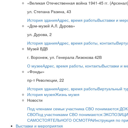
«Великая Отечественная война 1941-45 гг. (Арсенал
ул. Степана Разина, 43
История здания
Адрес, время работы
Выставки и мер
«Дом-музей А.Л. Дурова»
ул. Дурова, 2
История здания
Адрес, время работы, контакты
Вирту
Музей ВДВ
г. Воронеж, ул. Генерала Лизюкова 42В
О музее
Адрес, время работы, контакты
Выставки и м
«Фонды»
пр-т Революции, 22
История здания
Адрес, время работы
Виртуальный ту
История музея
Жизнь музея
Новости
Под членами семьи участника СВО понимаются:
ДОК
СВО
Под участниками СВО понимаются:
ЭКСПОЗИЦИ
САМОСТОЯТЕЛЬНОГО ОСМОТРА
Инструкция по пр
Выставки и мероприятия