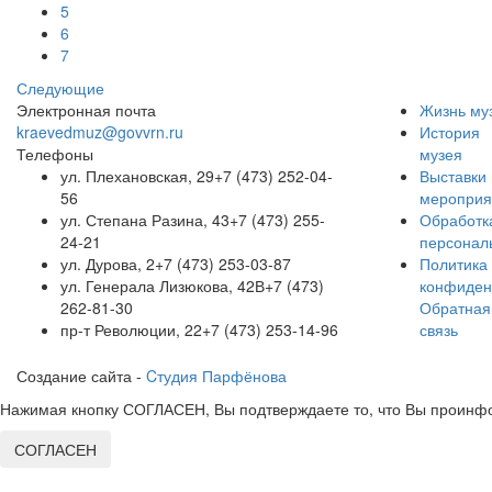
5
6
7
Следующие
Электронная почта
Жизнь му
kraevedmuz@govvrn.ru
История
Телефоны
музея
ул. Плехановская, 29
+7 (473) 252-04-
Выставки 
56
мероприя
ул. Степана Разина, 43
+7 (473) 255-
Обработк
24-21
персонал
ул. Дурова, 2
+7 (473) 253-03-87
Политика
ул. Генерала Лизюкова, 42В
+7 (473)
конфиден
262-81-30
Обратная
пр-т Революции, 22
+7 (473) 253-14-96
связь
Создание сайта -
Cтудия Парфёнова
Нажимая кнопку СОГЛАСЕН, Вы подтверждаете то, что Вы проинфо
СОГЛАСЕН