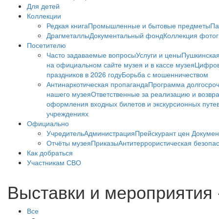
Для детей
Коллекции
Редкая книга
Промышленные и бытовые предметы
Па
Драгметаллы
Документальный фонд
Коллекция фото
Посетителю
Часто задаваемые вопросы
Услуги и цены
Пушкинская
на официальном сайте музея и в кассе музея
Цифров
праздников в 2026 году
Борьба с мошенничеством
Антинаркотическая пропаганда
Программа долгосро
нашего музея
Ответственные за реализацию и возвра
оформления входных билетов и экскурсионных путе
учреждениях
Официально
Учредитель
Администрация
Прейскурант цен
Докумен
Отчёты музея
Приказы
Антитеррористическая безопа
Как добраться
Участникам СВО
Выставки и мероприятия 
Все